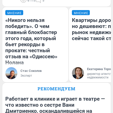
6 115
5
МНЕНИЕ
МНЕНИЕ
«Никого нельзя
Квартиры доро
победить». О чем
но дешевеют: п
главный блокбастер
рынок недвижи
этого года, который
сейчас такой с
бьет рекорды в
прокате: честный
отзыв на «Одиссею»
Нолана
Екатерина Тороп
Стас Соколов
директор агентст
Эксперт
недвижимости
РЕКОМЕНДУЕМ
Работает в клинике и играет в театре —
что известно о сестре Вани
Дмитриенко, оскандалившейся на