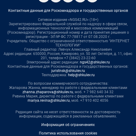
Контактные данные для Роскомнадзора и государственных органов
Сетевое издание «NGS42.RU» (18+)
Зарегистрировано Федеральной службой по надзору в сфере связи,
информационных технологий и массовых коммуникаций
(Роскомнадзор). Регистрационный номер и дата принятия решения о
регистрации - ЭЛ № ФС 77-78817 от 07.08.2020 г.
Учредитель: Общество с ограниченной ответственностью "ИНТЕРНЕТ
ТЕХНОЛОГИИ"
Главный редактор: Левчук Александр Николаевич
Адрес редакции: 650000, Россия, Кемерово, ул. 50 лет Октября, д. 11, офис
201, телефон +7 (3842) 23-22-60
Электронный адрес редакции:
ngs42@shkulev.ru
Контактные данные для Роскомнадзора и государственных органов:
juristnsk@shkulev.ru
Техподдержка:
help@shkulev.ru
По вопросам коммерческого сотрудничества:
Жапарова Жанна, менеджер по работе с федеральными клиентами
zhanna.zhaparova@shkulev.ru
, моб. + 7 982 640 34 32
Ревина Мария, директор по работе с федеральными клиентами
mariya.revina@shkulev.ru
, моб. +7 910 402 4056
Редакция сайта не несет ответственности за достоверность
информации, содержащейся в рекламных объявлениях.
Информация об ограничениях
Политика использования cookies