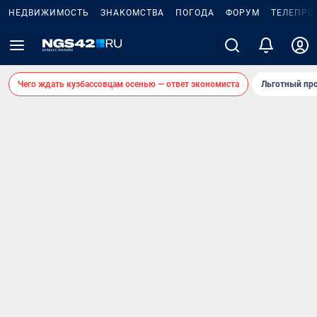
НЕДВИЖИМОСТЬ
ЗНАКОМСТВА
ПОГОДА
ФОРУМ
ТЕЛЕПРО
Чего ждать кузбассовцам осенью — ответ экономиста
Льготный про