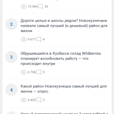
15 494
30
Дороги целые и школы рядом? Новокузнечане
2
назвали самый лучший (и дешевый) район для
жизни
9 677
4
Обрушившийся в Кузбассе склад Wildberries
3
планирует возобновить работу — что
происходит внутри
6 798
9
Какой район Новокузнецка самый лучший для
4
жизни — опрос
6 433
5
Новый логистический центр за 2 млрд рублей и