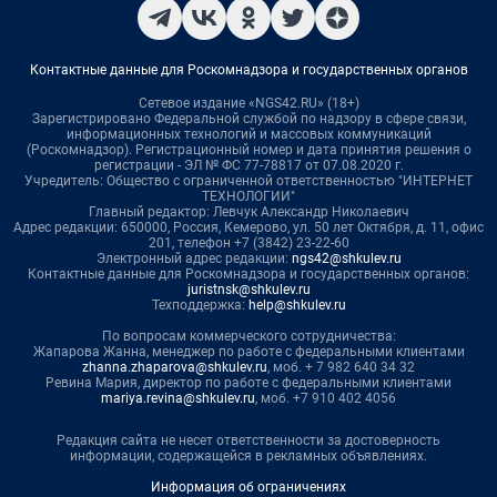
Контактные данные для Роскомнадзора и государственных органов
Сетевое издание «NGS42.RU» (18+)
Зарегистрировано Федеральной службой по надзору в сфере связи,
информационных технологий и массовых коммуникаций
(Роскомнадзор). Регистрационный номер и дата принятия решения о
регистрации - ЭЛ № ФС 77-78817 от 07.08.2020 г.
Учредитель: Общество с ограниченной ответственностью "ИНТЕРНЕТ
ТЕХНОЛОГИИ"
Главный редактор: Левчук Александр Николаевич
Адрес редакции: 650000, Россия, Кемерово, ул. 50 лет Октября, д. 11, офис
201, телефон +7 (3842) 23-22-60
Электронный адрес редакции:
ngs42@shkulev.ru
Контактные данные для Роскомнадзора и государственных органов:
juristnsk@shkulev.ru
Техподдержка:
help@shkulev.ru
По вопросам коммерческого сотрудничества:
Жапарова Жанна, менеджер по работе с федеральными клиентами
zhanna.zhaparova@shkulev.ru
, моб. + 7 982 640 34 32
Ревина Мария, директор по работе с федеральными клиентами
mariya.revina@shkulev.ru
, моб. +7 910 402 4056
Редакция сайта не несет ответственности за достоверность
информации, содержащейся в рекламных объявлениях.
Информация об ограничениях