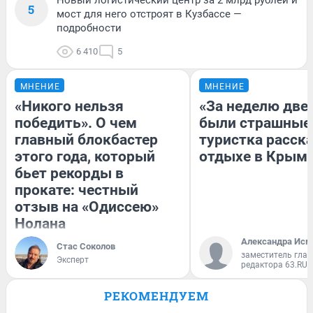
5
мост для него отстроят в Кузбассе —
подробности
6 410
5
МНЕНИЕ
МНЕНИЕ
«Никого нельзя
«За неделю две
победить». О чем
были страшные
главный блокбастер
туристка расска
этого года, который
отдыхе в Крым
бьет рекорды в
прокате: честный
отзыв на «Одиссею»
Нолана
Александра Исм
Стас Соколов
заместитель глав
Эксперт
редактора 63.RU
РЕКОМЕНДУЕМ