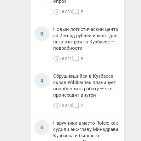
опрос
6 038
5
Новый логистический центр
3
за 2 млрд рублей и мост для
него отстроят в Кузбассе —
подробности
6 021
5
Обрушившийся в Кузбассе
4
склад Wildberries планирует
возобновить работу — что
происходит внутри
5 840
9
Наручники вместо Rolex: как
5
судили экс-главу Минздрава
Кузбасса и бывшего