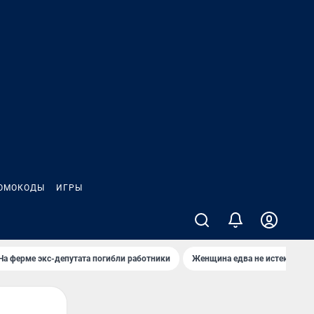
ОМОКОДЫ
ИГРЫ
На ферме экс-депутата погибли работники
Женщина едва не истекла кро