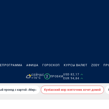
ЛЕПРОГРАММА
АФИША
ГОРОСКОП
КУРСЫ ВАЛЮТ
ZODY
ПР
USD 82,17
СЕЙЧАС
2
ПРОБКИ
+16°C
EUR 94,84
ый проезд с картой «Мир»
Кузбасский мэр-взяточник хочет домой