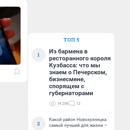
ТОП 5
Из бармена в
1
ресторанного короля
Кузбасса: что мы
знаем о Печерском,
бизнесмене,
спорящем с
губернаторами
14 258
12
Какой район Новокузнецка
2
самый лучший для жизни —