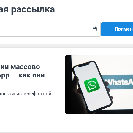
ая рассылка
Примен
ики массово
pp — как они
тактам из телефонной