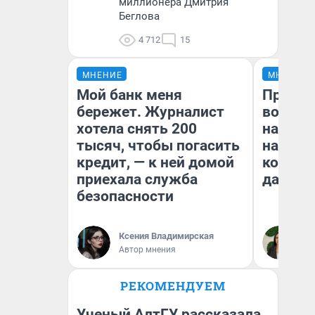
миллионера Дмитрия
Беглова
4 712
15
МНЕНИЕ
МНЕНИЕ
Мой банк меня
Продаш
бережет. Журналист
возьмут
хотела снять 200
нам го
тысяч, чтобы погасить
налого
кредит, — к ней домой
коснет
приехала служба
даже р
безопасности
Ксения Владимирская
Ан
Автор мнения
РЕКОМЕНДУЕМ
Ученый АлтГУ рассказала,