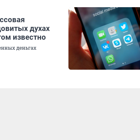
ассовая
овитых духах
том известно
енных деньгах