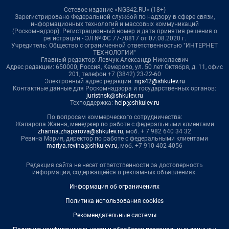
Сетевое издание «NGS42.RU» (18+)
Зарегистрировано Федеральной службой по надзору в сфере связи,
информационных технологий и массовых коммуникаций
(Роскомнадзор). Регистрационный номер и дата принятия решения о
регистрации - ЭЛ № ФС 77-78817 от 07.08.2020 г.
Учредитель: Общество с ограниченной ответственностью "ИНТЕРНЕТ
ТЕХНОЛОГИИ"
Главный редактор: Левчук Александр Николаевич
Адрес редакции: 650000, Россия, Кемерово, ул. 50 лет Октября, д. 11, офис
201, телефон +7 (3842) 23-22-60
Электронный адрес редакции:
ngs42@shkulev.ru
Контактные данные для Роскомнадзора и государственных органов:
juristnsk@shkulev.ru
Техподдержка:
help@shkulev.ru
По вопросам коммерческого сотрудничества:
Жапарова Жанна, менеджер по работе с федеральными клиентами
zhanna.zhaparova@shkulev.ru
, моб. + 7 982 640 34 32
Ревина Мария, директор по работе с федеральными клиентами
mariya.revina@shkulev.ru
, моб. +7 910 402 4056
Редакция сайта не несет ответственности за достоверность
информации, содержащейся в рекламных объявлениях.
Информация об ограничениях
Политика использования cookies
Рекомендательные системы