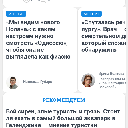
МНЕНИЕ
МНЕНИЕ
«Мы видим нового
«Спуталась речь
Нолана»: с каким
пургу». Врач — о
настроем нужно
смертельном ди
смотреть «Одиссею»,
который сложн
чтобы она не
обнаружить
выглядела как фиаско
Ирина Волкова
Главврач клиник
Надежда Губарь
«Реабилитация д
Волковой»
РЕКОМЕНДУЕМ
Вой сирен, злые туристы и грязь. Стоит
ли ехать в самый большой аквапарк в
Геленджике — мнение туристки