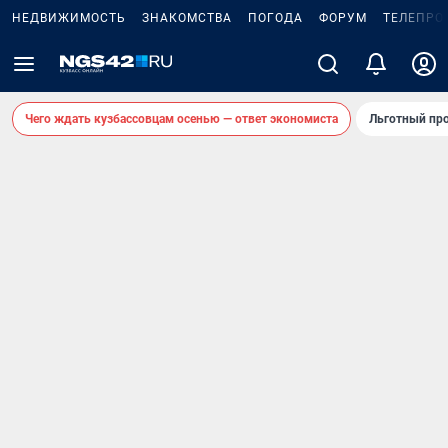
НЕДВИЖИМОСТЬ
ЗНАКОМСТВА
ПОГОДА
ФОРУМ
ТЕЛЕПРО
Чего ждать кузбассовцам осенью — ответ экономиста
Льготный про