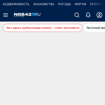
НЕДВИЖИМОСТЬ
ЗНАКОМСТВА
ПОГОДА
ФОРУМ
ТЕЛЕПРО
Чего ждать кузбассовцам осенью — ответ экономиста
Льготный про