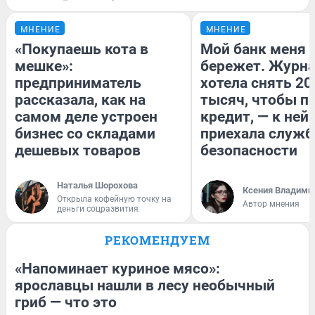
МНЕНИЕ
МНЕНИЕ
«Покупаешь кота в
Мой банк меня
мешке»:
бережет. Журн
предприниматель
хотела снять 20
рассказала, как на
тысяч, чтобы п
самом деле устроен
кредит, — к ней
бизнес со складами
приехала служб
дешевых товаров
безопасности
Наталья Шорохова
Ксения Владими
Открыла кофейную точку на
Автор мнения
деньги соцразвития
РЕКОМЕНДУЕМ
«Напоминает куриное мясо»:
ярославцы нашли в лесу необычный
гриб — что это