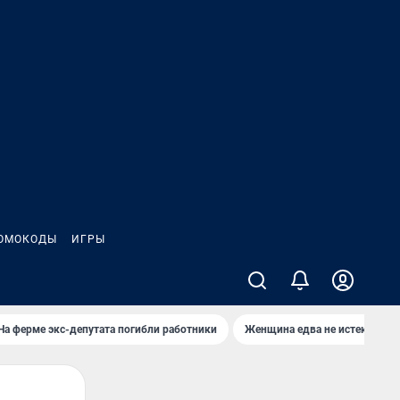
ОМОКОДЫ
ИГРЫ
На ферме экс-депутата погибли работники
Женщина едва не истекла кро