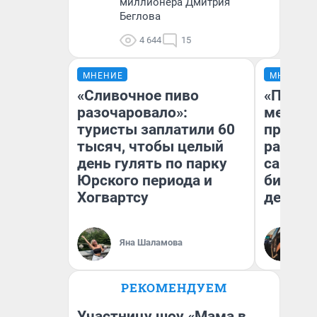
миллионера Дмитрия
Беглова
4 644
15
МНЕНИЕ
МНЕНИЕ
«Сливочное пиво
«Покуп
разочаровало»:
мешке»
туристы заплатили 60
предпр
тысяч, чтобы целый
рассказ
день гулять по парку
самом 
Юрского периода и
бизнес
Хогвартсу
дешевы
На
Яна Шаламова
От
де
РЕКОМЕНДУЕМ
Участницу шоу «Мама в