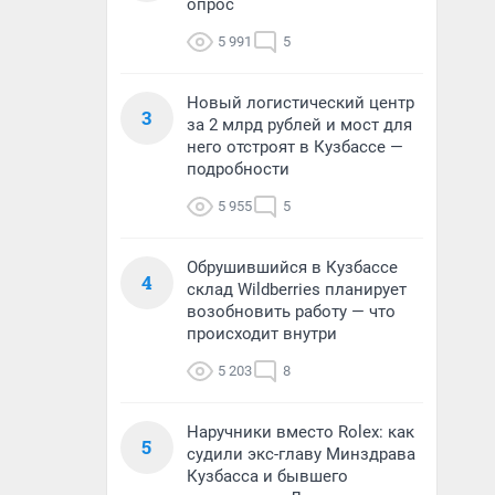
опрос
5 991
5
Новый логистический центр
3
за 2 млрд рублей и мост для
него отстроят в Кузбассе —
подробности
5 955
5
Обрушившийся в Кузбассе
4
склад Wildberries планирует
возобновить работу — что
происходит внутри
5 203
8
Наручники вместо Rolex: как
5
судили экс-главу Минздрава
Кузбасса и бывшего