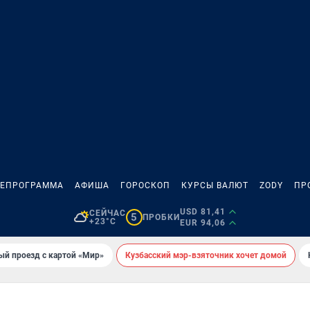
ЛЕПРОГРАММА
АФИША
ГОРОСКОП
КУРСЫ ВАЛЮТ
ZODY
ПР
USD 81,41
СЕЙЧАС
5
ПРОБКИ
+23°C
EUR 94,06
ый проезд с картой «Мир»
Кузбасский мэр-взяточник хочет домой