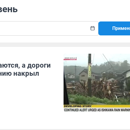
вень
Примен
аются, а дороги
онию накрыл