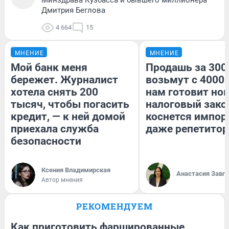
Дмитрия Беглова
4 664
15
МНЕНИЕ
МНЕНИЕ
Мой банк меня
Продашь за 3000
бережет. Журналист
возьмут с 4000.
хотела снять 200
нам готовит но
тысяч, чтобы погасить
налоговый зако
кредит, — к ней домой
коснется импор
приехала служба
даже репетитор
безопасности
Ксения Владимирская
Анастасия Завг
Автор мнения
РЕКОМЕНДУЕМ
Как приготовить фаршированные