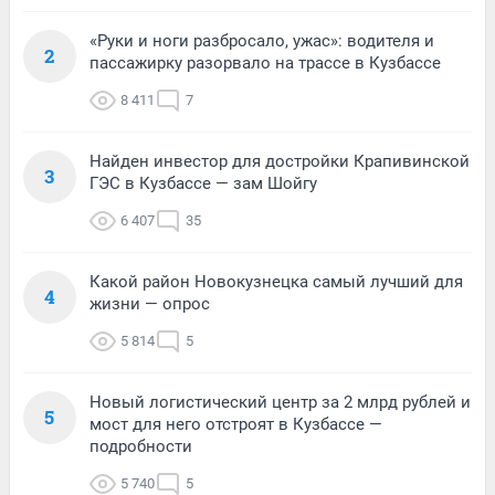
«Руки и ноги разбросало, ужас»: водителя и
2
пассажирку разорвало на трассе в Кузбассе
8 411
7
Найден инвестор для достройки Крапивинской
3
ГЭС в Кузбассе — зам Шойгу
6 407
35
Какой район Новокузнецка самый лучший для
4
жизни — опрос
5 814
5
Новый логистический центр за 2 млрд рублей и
5
мост для него отстроят в Кузбассе —
подробности
5 740
5