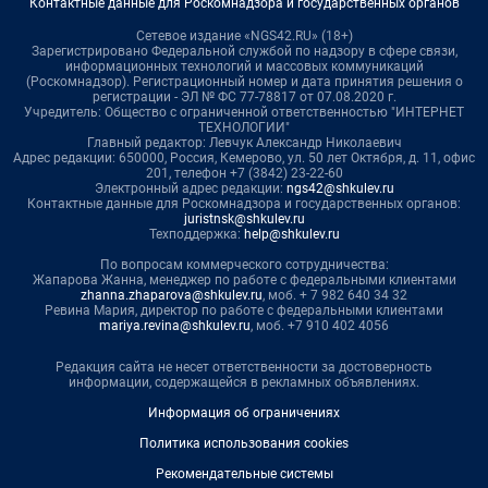
Контактные данные для Роскомнадзора и государственных органов
Сетевое издание «NGS42.RU» (18+)
Зарегистрировано Федеральной службой по надзору в сфере связи,
информационных технологий и массовых коммуникаций
(Роскомнадзор). Регистрационный номер и дата принятия решения о
регистрации - ЭЛ № ФС 77-78817 от 07.08.2020 г.
Учредитель: Общество с ограниченной ответственностью "ИНТЕРНЕТ
ТЕХНОЛОГИИ"
Главный редактор: Левчук Александр Николаевич
Адрес редакции: 650000, Россия, Кемерово, ул. 50 лет Октября, д. 11, офис
201, телефон +7 (3842) 23-22-60
Электронный адрес редакции:
ngs42@shkulev.ru
Контактные данные для Роскомнадзора и государственных органов:
juristnsk@shkulev.ru
Техподдержка:
help@shkulev.ru
По вопросам коммерческого сотрудничества:
Жапарова Жанна, менеджер по работе с федеральными клиентами
zhanna.zhaparova@shkulev.ru
, моб. + 7 982 640 34 32
Ревина Мария, директор по работе с федеральными клиентами
mariya.revina@shkulev.ru
, моб. +7 910 402 4056
Редакция сайта не несет ответственности за достоверность
информации, содержащейся в рекламных объявлениях.
Информация об ограничениях
Политика использования cookies
Рекомендательные системы