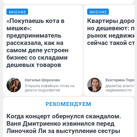
МНЕНИЕ
МНЕНИЕ
«Покупаешь кота в
Квартиры доро
мешке»:
но дешевеют: п
предприниматель
рынок недвижи
рассказала, как на
сейчас такой с
самом деле устроен
бизнес со складами
дешевых товаров
Наталья Шорохова
Екатерина Тороп
Открыла кофейную точку на
директор агентст
деньги соцразвития
недвижимости
РЕКОМЕНДУЕМ
Когда концерт обернулся скандалом.
Ваня Дмитриенко извинился перед
Линочкой Ли за выступление сестры