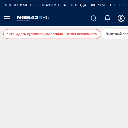
НЕДВИЖИМОСТЬ
ЗНАКОМСТВА
ПОГОДА
ФОРУМ
ТЕЛЕПРО
Чего ждать кузбассовцам осенью — ответ экономиста
Льготный про