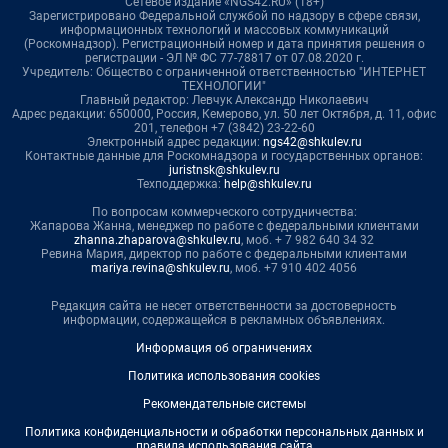
Сетевое издание «NGS42.RU» (18+)
Зарегистрировано Федеральной службой по надзору в сфере связи,
информационных технологий и массовых коммуникаций
(Роскомнадзор). Регистрационный номер и дата принятия решения о
регистрации - ЭЛ № ФС 77-78817 от 07.08.2020 г.
Учредитель: Общество с ограниченной ответственностью "ИНТЕРНЕТ
ТЕХНОЛОГИИ"
Главный редактор: Левчук Александр Николаевич
Адрес редакции: 650000, Россия, Кемерово, ул. 50 лет Октября, д. 11, офис
201, телефон +7 (3842) 23-22-60
Электронный адрес редакции:
ngs42@shkulev.ru
Контактные данные для Роскомнадзора и государственных органов:
juristnsk@shkulev.ru
Техподдержка:
help@shkulev.ru
По вопросам коммерческого сотрудничества:
Жапарова Жанна, менеджер по работе с федеральными клиентами
zhanna.zhaparova@shkulev.ru
, моб. + 7 982 640 34 32
Ревина Мария, директор по работе с федеральными клиентами
mariya.revina@shkulev.ru
, моб. +7 910 402 4056
Редакция сайта не несет ответственности за достоверность
информации, содержащейся в рекламных объявлениях.
Информация об ограничениях
Политика использования cookies
Рекомендательные системы
Политика конфиденциальности и обработки персональных данных и
правила использования сайта