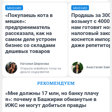
МНЕНИЕ
МНЕНИЕ
«Покупаешь кота в
Продашь за 3000
мешке»:
возьмут с 4000.
предприниматель
нам готовит но
рассказала, как на
налоговый зако
самом деле устроен
коснется импор
бизнес со складами
даже репетитор
дешевых товаров
Наталья Шорохова
Анастасия Завг
Открыла кофейную точку на
деньги соцразвития
РЕКОМЕНДУЕМ
«Мне должны 17 млн, но банку плачу
я»: почему в Башкирии обманутые в
ИЖС не могут добиться правды