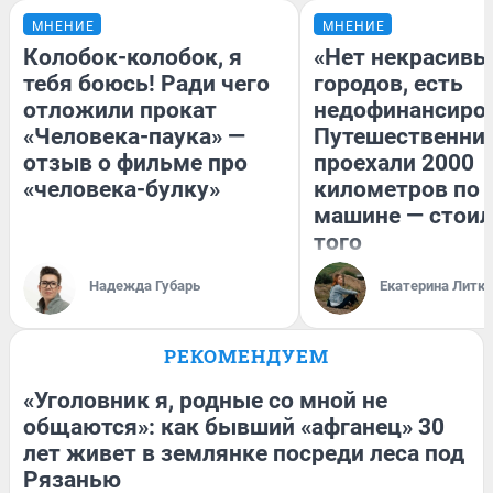
МНЕНИЕ
МНЕНИЕ
Колобок-колобок, я
«Нет некрасивы
тебя боюсь! Ради чего
городов, есть
отложили прокат
недофинансиро
«Человека-паука» —
Путешественни
отзыв о фильме про
проехали 2000
«человека-булку»
километров по 
машине — стоил
того
Надежда Губарь
Екатерина Литк
РЕКОМЕНДУЕМ
«Уголовник я, родные со мной не
общаются»: как бывший «афганец» 30
лет живет в землянке посреди леса под
Рязанью