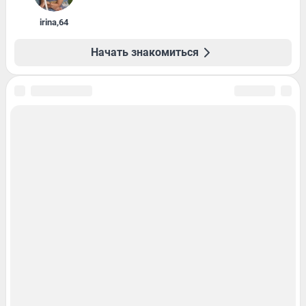
irina
,
64
Начать знакомиться