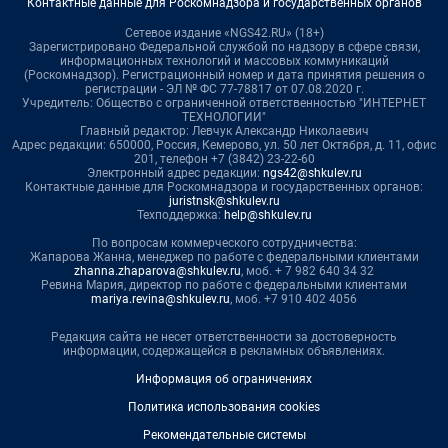
Контактные данные для Роскомнадзора и государственных органов
Сетевое издание «NGS42.RU» (18+)
Зарегистрировано Федеральной службой по надзору в сфере связи,
информационных технологий и массовых коммуникаций
(Роскомнадзор). Регистрационный номер и дата принятия решения о
регистрации - ЭЛ № ФС 77-78817 от 07.08.2020 г.
Учредитель: Общество с ограниченной ответственностью "ИНТЕРНЕТ
ТЕХНОЛОГИИ"
Главный редактор: Левчук Александр Николаевич
Адрес редакции: 650000, Россия, Кемерово, ул. 50 лет Октября, д. 11, офис
201, телефон +7 (3842) 23-22-60
Электронный адрес редакции:
ngs42@shkulev.ru
Контактные данные для Роскомнадзора и государственных органов:
juristnsk@shkulev.ru
Техподдержка:
help@shkulev.ru
По вопросам коммерческого сотрудничества:
Жапарова Жанна, менеджер по работе с федеральными клиентами
zhanna.zhaparova@shkulev.ru
, моб. + 7 982 640 34 32
Ревина Мария, директор по работе с федеральными клиентами
mariya.revina@shkulev.ru
, моб. +7 910 402 4056
Редакция сайта не несет ответственности за достоверность
информации, содержащейся в рекламных объявлениях.
Информация об ограничениях
Политика использования cookies
Рекомендательные системы