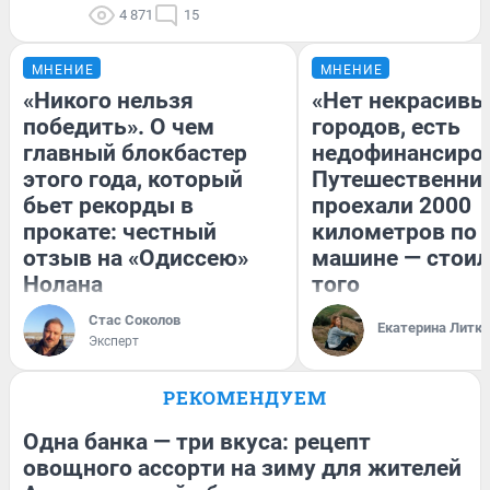
4 871
15
МНЕНИЕ
МНЕНИЕ
«Никого нельзя
«Нет некрасивы
победить». О чем
городов, есть
главный блокбастер
недофинансиро
этого года, который
Путешественни
бьет рекорды в
проехали 2000
прокате: честный
километров по 
отзыв на «Одиссею»
машине — стоил
Нолана
того
Стас Соколов
Екатерина Литк
Эксперт
РЕКОМЕНДУЕМ
Одна банка — три вкуса: рецепт
овощного ассорти на зиму для жителей