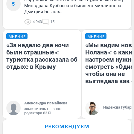
5
Минздрава Кузбасса и бывшего миллионера
Дмитрия Беглова
4 943
15
МНЕНИЕ
МНЕНИЕ
«За неделю две ночи
«Мы видим нов
были страшные»:
Нолана»: с каки
туристка рассказала об
настроем нужн
отдыхе в Крыму
смотреть «Одис
чтобы она не
выглядела как 
Александра Исмайлова
Надежда Губарь
заместитель главного
редактора 63.RU
РЕКОМЕНДУЕМ