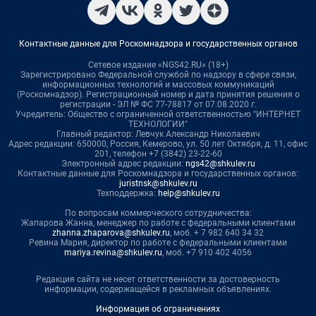
Контактные данные для Роскомнадзора и государственных органов
Сетевое издание «NGS42.RU» (18+)
Зарегистрировано Федеральной службой по надзору в сфере связи,
информационных технологий и массовых коммуникаций
(Роскомнадзор). Регистрационный номер и дата принятия решения о
регистрации - ЭЛ № ФС 77-78817 от 07.08.2020 г.
Учредитель: Общество с ограниченной ответственностью "ИНТЕРНЕТ
ТЕХНОЛОГИИ"
Главный редактор: Левчук Александр Николаевич
Адрес редакции: 650000, Россия, Кемерово, ул. 50 лет Октября, д. 11, офис
201, телефон +7 (3842) 23-22-60
Электронный адрес редакции:
ngs42@shkulev.ru
Контактные данные для Роскомнадзора и государственных органов:
juristnsk@shkulev.ru
Техподдержка:
help@shkulev.ru
По вопросам коммерческого сотрудничества:
Жапарова Жанна, менеджер по работе с федеральными клиентами
zhanna.zhaparova@shkulev.ru
, моб. + 7 982 640 34 32
Ревина Мария, директор по работе с федеральными клиентами
mariya.revina@shkulev.ru
, моб. +7 910 402 4056
Редакция сайта не несет ответственности за достоверность
информации, содержащейся в рекламных объявлениях.
Информация об ограничениях