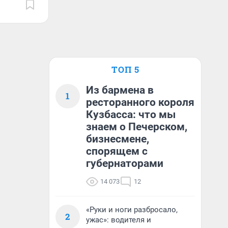
ТОП 5
Из бармена в
1
ресторанного короля
Кузбасса: что мы
знаем о Печерском,
бизнесмене,
спорящем с
губернаторами
14 073
12
«Руки и ноги разбросало,
2
ужас»: водителя и