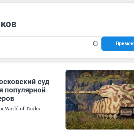
нков
Примен
осковский суд
я популярной
еров
к World of Tanks