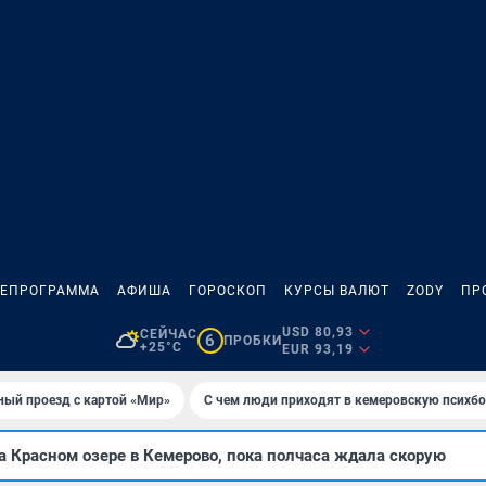
ЛЕПРОГРАММА
АФИША
ГОРОСКОП
КУРСЫ ВАЛЮТ
ZODY
ПР
USD 80,93
СЕЙЧАС
6
ПРОБКИ
+25°C
EUR 93,19
ный проезд с картой «Мир»
С чем люди приходят в кемеровскую психб
 Красном озере в Кемерово, пока полчаса ждала скорую