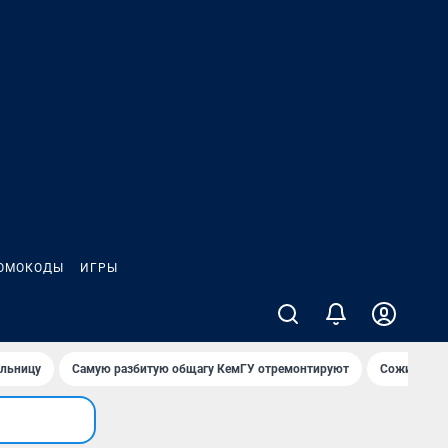
ОМОКОДЫ
ИГРЫ
ольницу
Самую разбитую общагу КемГУ отремонтируют
Сожительни