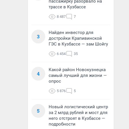
пассажирку разорвало на
трассе в Кузбассе
8 487
7
Найден инвестор для
3
достройки Крапивинской
ГЭС в Кузбассе — зам Шойгу
6 454
35
Какой район Новокузнецка
4
самый лучший для жизни —
опрос
5 876
5
Новый логистический центр
5
за 2 млрд рублей и мост для
него отстроят в Кузбассе —
подробности