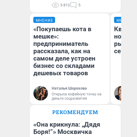
5 813
5
МНЕНИЕ
МНЕНИЕ
«Покупаешь кота в
Кварти
мешке»:
но деш
предприниматель
рынок 
рассказала, как на
сейчас
самом деле устроен
бизнес со складами
дешевых товаров
Наталья Шорохова
Ек
Открыла кофейную точку на
ди
деньги соцразвития
не
РЕКОМЕНДУЕМ
«Она крикнула: „Дядя
Боря!“» Москвичка