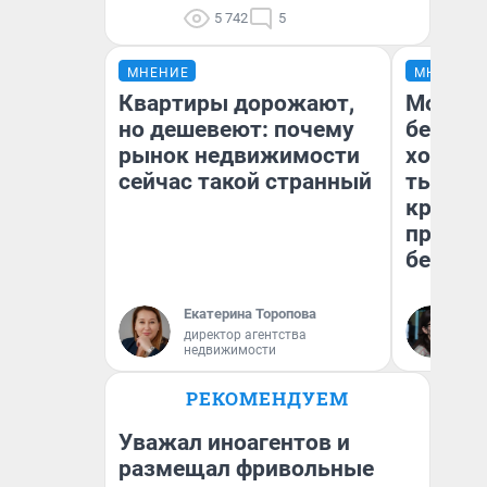
5 742
5
МНЕНИЕ
МНЕНИЕ
Квартиры дорожают,
Мой ба
но дешевеют: почему
береже
рынок недвижимости
хотела 
сейчас такой странный
тысяч,
кредит,
приеха
безопа
Екатерина Торопова
Кс
директор агентства
Ав
недвижимости
РЕКОМЕНДУЕМ
Уважал иноагентов и
размещал фривольные