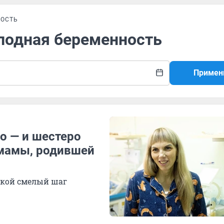
ОСТЬ
плодная беременность
Примен
о — и шестеро
 мамы, родившей
такой смелый шаг