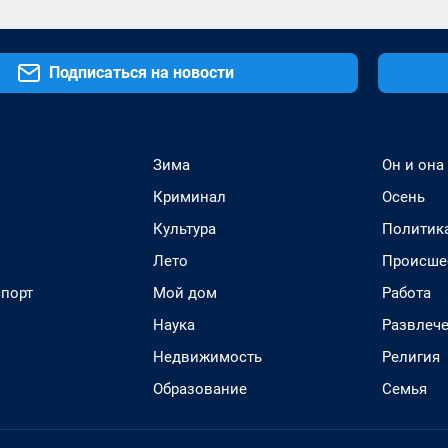
Подписаться на новости
Зима
Он и она
Криминал
Осень
Культура
Политик
Лето
Происше
спорт
Мой дом
Работа
Наука
Развлеч
Недвижимость
Религия
Образование
Семья