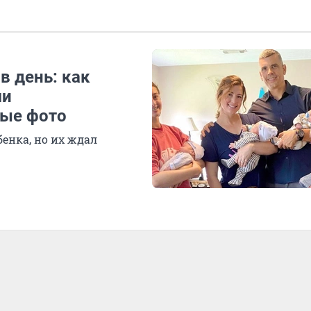
в день: как
ми
ые фото
енка, но их ждал