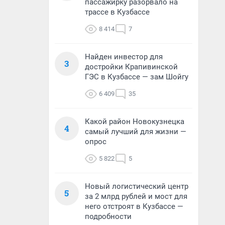
пассажирку разорвало на
трассе в Кузбассе
8 414
7
Найден инвестор для
3
достройки Крапивинской
ГЭС в Кузбассе — зам Шойгу
6 409
35
Какой район Новокузнецка
4
самый лучший для жизни —
опрос
5 822
5
Новый логистический центр
5
за 2 млрд рублей и мост для
него отстроят в Кузбассе —
подробности