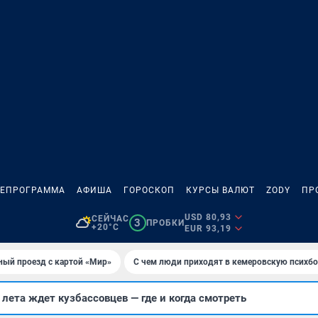
ЛЕПРОГРАММА
АФИША
ГОРОСКОП
КУРСЫ ВАЛЮТ
ZODY
ПР
USD 80,93
СЕЙЧАС
3
ПРОБКИ
+20°C
EUR 93,19
ный проезд с картой «Мир»
С чем люди приходят в кемеровскую психб
ета ждет кузбассовцев — где и когда смотреть