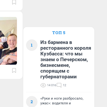
ТОП 5
Из бармена в
1
ресторанного короля
Кузбасса: что мы
знаем о Печерском,
бизнесмене,
спорящем с
губернаторами
14 016
12
«Руки и ноги разбросало,
2
ужас»: водителя и