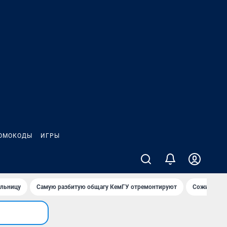
ОМОКОДЫ
ИГРЫ
ольницу
Самую разбитую общагу КемГУ отремонтируют
Сожительни