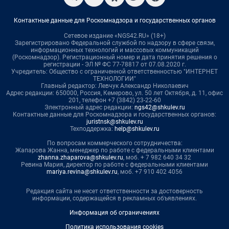
Контактные данные для Роскомнадзора и государственных органов
Сетевое издание «NGS42.RU» (18+)
Зарегистрировано Федеральной службой по надзору в сфере связи,
информационных технологий и массовых коммуникаций
(Роскомнадзор). Регистрационный номер и дата принятия решения о
регистрации - ЭЛ № ФС 77-78817 от 07.08.2020 г.
Учредитель: Общество с ограниченной ответственностью "ИНТЕРНЕТ
ТЕХНОЛОГИИ"
Главный редактор: Левчук Александр Николаевич
Адрес редакции: 650000, Россия, Кемерово, ул. 50 лет Октября, д. 11, офис
201, телефон +7 (3842) 23-22-60
Электронный адрес редакции:
ngs42@shkulev.ru
Контактные данные для Роскомнадзора и государственных органов:
juristnsk@shkulev.ru
Техподдержка:
help@shkulev.ru
По вопросам коммерческого сотрудничества:
Жапарова Жанна, менеджер по работе с федеральными клиентами
zhanna.zhaparova@shkulev.ru
, моб. + 7 982 640 34 32
Ревина Мария, директор по работе с федеральными клиентами
mariya.revina@shkulev.ru
, моб. +7 910 402 4056
Редакция сайта не несет ответственности за достоверность
информации, содержащейся в рекламных объявлениях.
Информация об ограничениях
Политика использования cookies