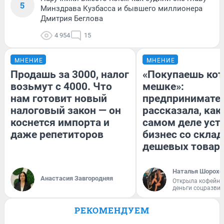
5
Минздрава Кузбасса и бывшего миллионера
Дмитрия Беглова
4 954
15
МНЕНИЕ
МНЕНИЕ
Продашь за 3000, налог
«Покупаешь кот
возьмут с 4000. Что
мешке»:
нам готовит новый
предпринимате
налоговый закон — он
рассказала, как
коснется импорта и
самом деле уст
даже репетиторов
бизнес со скла
дешевых товар
Наталья Шорохо
Анастасия Завгородняя
Открыла кофейну
деньги соцразви
РЕКОМЕНДУЕМ