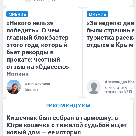
МНЕНИЕ
МНЕНИЕ
«Никого нельзя
«За неделю две
победить». О чем
были страшные
главный блокбастер
туристка расска
этого года, который
отдыхе в Крым
бьет рекорды в
прокате: честный
отзыв на «Одиссею»
Нолана
Александра Исм
Стас Соколов
заместитель глав
Эксперт
редактора 63.RU
РЕКОМЕНДУЕМ
Кишечник был собран в гармошку: в
Югре кошечка с тяжелой судьбой ищет
новый дом — ее история