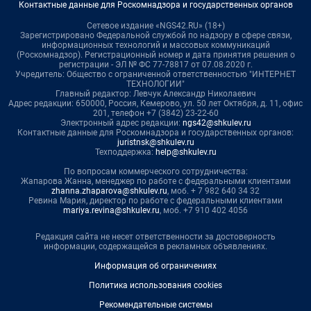
Контактные данные для Роскомнадзора и государственных органов
Сетевое издание «NGS42.RU» (18+)
Зарегистрировано Федеральной службой по надзору в сфере связи,
информационных технологий и массовых коммуникаций
(Роскомнадзор). Регистрационный номер и дата принятия решения о
регистрации - ЭЛ № ФС 77-78817 от 07.08.2020 г.
Учредитель: Общество с ограниченной ответственностью "ИНТЕРНЕТ
ТЕХНОЛОГИИ"
Главный редактор: Левчук Александр Николаевич
Адрес редакции: 650000, Россия, Кемерово, ул. 50 лет Октября, д. 11, офис
201, телефон +7 (3842) 23-22-60
Электронный адрес редакции:
ngs42@shkulev.ru
Контактные данные для Роскомнадзора и государственных органов:
juristnsk@shkulev.ru
Техподдержка:
help@shkulev.ru
По вопросам коммерческого сотрудничества:
Жапарова Жанна, менеджер по работе с федеральными клиентами
zhanna.zhaparova@shkulev.ru
, моб. + 7 982 640 34 32
Ревина Мария, директор по работе с федеральными клиентами
mariya.revina@shkulev.ru
, моб. +7 910 402 4056
Редакция сайта не несет ответственности за достоверность
информации, содержащейся в рекламных объявлениях.
Информация об ограничениях
Политика использования cookies
Рекомендательные системы