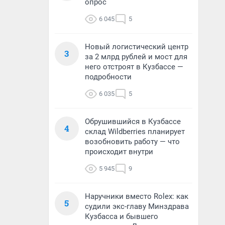
опрос
6 045
5
Новый логистический центр
3
за 2 млрд рублей и мост для
него отстроят в Кузбассе —
подробности
6 035
5
Обрушившийся в Кузбассе
4
склад Wildberries планирует
возобновить работу — что
происходит внутри
5 945
9
Наручники вместо Rolex: как
5
судили экс-главу Минздрава
Кузбасса и бывшего