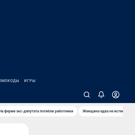
ОМОКОДЫ
ИГРЫ
На ферме экс-депутата погибли работники
Женщина едва не истекла кро