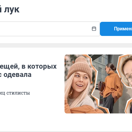
 лук
Примен
вещей, в которых
с одевала
ниц стилисты