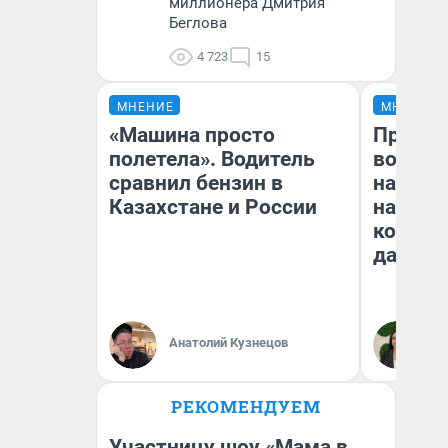
миллионера Дмитрия
Беглова
4 723
15
МНЕНИЕ
МНЕНИЕ
«Машина просто
Продаш
полетела». Водитель
возьмут
сравнил бензин в
нам го
Казахстане и России
налого
коснет
даже р
Анатолий Кузнецов
Ан
РЕКОМЕНДУЕМ
Участницу шоу «Мама в