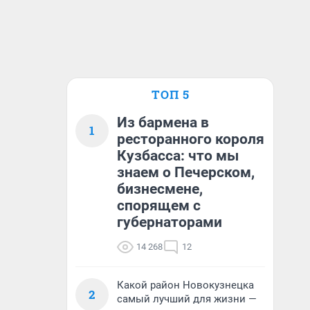
ТОП 5
Из бармена в
1
ресторанного короля
Кузбасса: что мы
знаем о Печерском,
бизнесмене,
спорящем с
губернаторами
14 268
12
Какой район Новокузнецка
2
самый лучший для жизни —