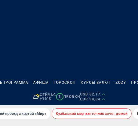
ЛЕПРОГРАММА
АФИША
ГОРОСКОП
КУРСЫ ВАЛЮТ
ZODY
ПР
USD 82,17
СЕЙЧАС
1
ПРОБКИ
+16°C
EUR 94,84
ый проезд с картой «Мир»
Кузбасский мэр-взяточник хочет домой