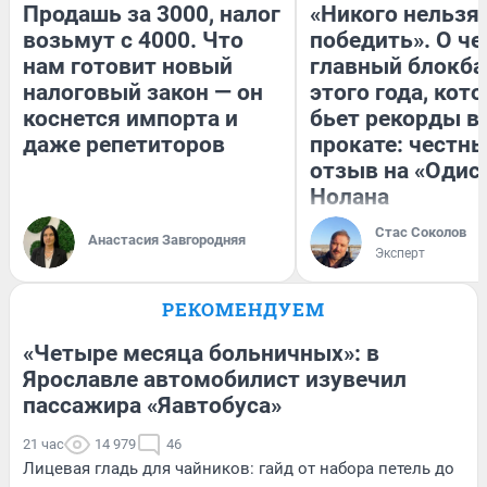
Продашь за 3000, налог
«Никого нельзя
возьмут с 4000. Что
победить». О ч
нам готовит новый
главный блокба
налоговый закон — он
этого года, кот
коснется импорта и
бьет рекорды в
даже репетиторов
прокате: честн
отзыв на «Одис
Нолана
Стас Соколов
Анастасия Завгородняя
Эксперт
РЕКОМЕНДУЕМ
«Четыре месяца больничных»: в
Ярославле автомобилист изувечил
пассажира «Яавтобуса»
21 час
14 979
46
Лицевая гладь для чайников: гайд от набора петель до