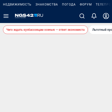
НЕДВИЖИМОСТЬ
ЗНАКОМСТВА
ПОГОДА
ФОРУМ
ТЕЛЕПРО
Чего ждать кузбассовцам осенью — ответ экономиста
Льготный про