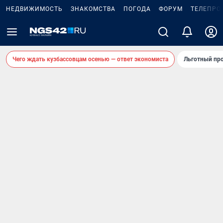
НЕДВИЖИМОСТЬ
ЗНАКОМСТВА
ПОГОДА
ФОРУМ
ТЕЛЕПРО
Чего ждать кузбассовцам осенью — ответ экономиста
Льготный про