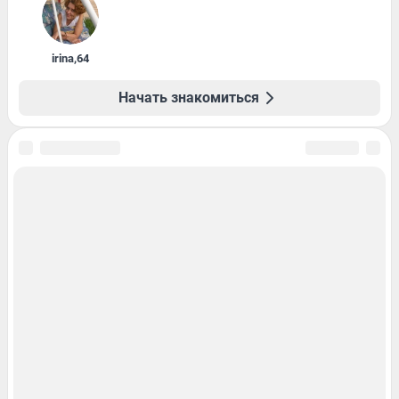
irina
,
64
Начать знакомиться