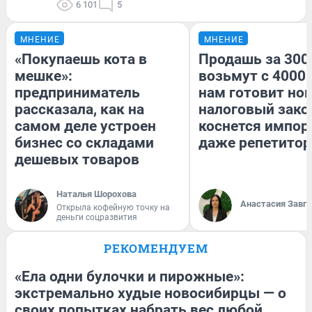
6 101
5
МНЕНИЕ
МНЕНИЕ
«Покупаешь кота в
Продашь за 3000
мешке»:
возьмут с 4000.
предприниматель
нам готовит но
рассказала, как на
налоговый зако
самом деле устроен
коснется импор
бизнес со складами
даже репетитор
дешевых товаров
Наталья Шорохова
Анастасия Завг
Открыла кофейную точку на
деньги соцразвития
РЕКОМЕНДУЕМ
«Ела одни булочки и пирожные»:
экстремально худые новосибирцы — о
своих попытках набрать вес любой