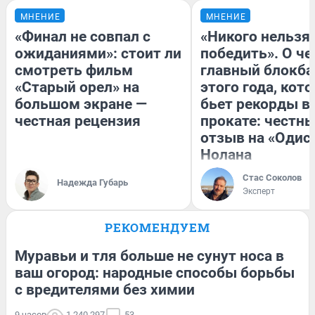
МНЕНИЕ
МНЕНИЕ
«Финал не совпал с
«Никого нельзя
ожиданиями»: стоит ли
победить». О ч
смотреть фильм
главный блокба
«Старый орел» на
этого года, кот
большом экране —
бьет рекорды в
честная рецензия
прокате: честн
отзыв на «Одис
Нолана
Стас Соколов
Надежда Губарь
Эксперт
РЕКОМЕНДУЕМ
Муравьи и тля больше не сунут носа в
ваш огород: народные способы борьбы
с вредителями без химии
9 часов
1 240 297
53