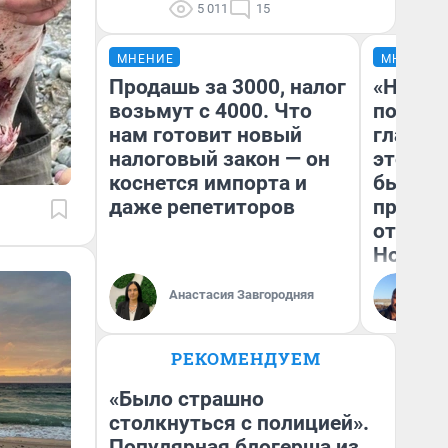
5 011
15
МНЕНИЕ
МНЕНИЕ
Продашь за 3000, налог
«Никог
возьмут с 4000. Что
победи
нам готовит новый
главны
налоговый закон — он
этого г
коснется импорта и
бьет р
даже репетиторов
прокат
отзыв 
Нолана
Ст
Анастасия Завгородняя
Эк
РЕКОМЕНДУЕМ
«Было страшно
столкнуться с полицией».
Популярная блогерша из