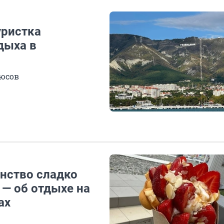
уристка
дыха в
люсов
инство сладко
 — об отдыхе на
ах