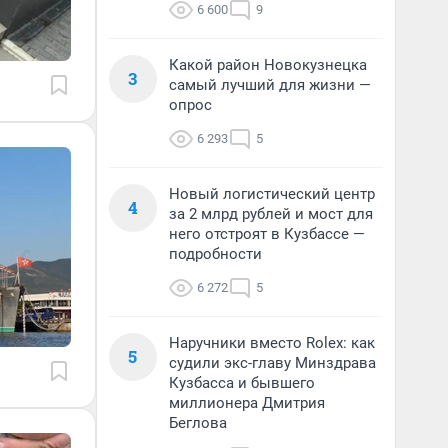
6 600
9
Какой район Новокузнецка
3
самый лучший для жизни —
опрос
6 293
5
Новый логистический центр
4
за 2 млрд рублей и мост для
него отстроят в Кузбассе —
подробности
6 272
5
Наручники вместо Rolex: как
5
судили экс-главу Минздрава
Кузбасса и бывшего
миллионера Дмитрия
Беглова