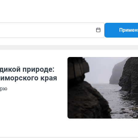
Примен
 дикой природе:
риморского края
орю