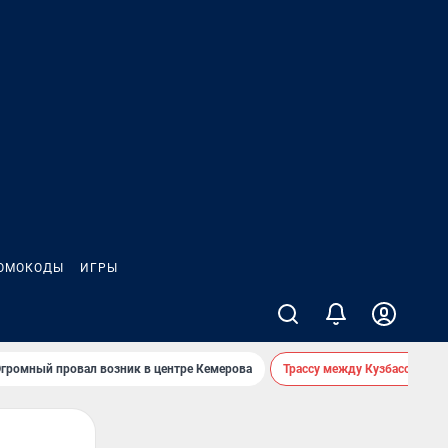
ОМОКОДЫ
ИГРЫ
громный провал возник в центре Кемерова
Трассу между Кузбассом и 