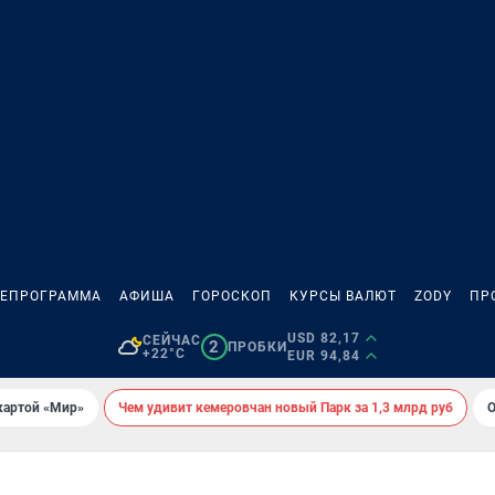
ЛЕПРОГРАММА
АФИША
ГОРОСКОП
КУРСЫ ВАЛЮТ
ZODY
ПР
USD 82,17
СЕЙЧАС
2
ПРОБКИ
+22°C
EUR 94,84
картой «Мир»
Чем удивит кемеровчан новый Парк за 1,3 млрд руб
О