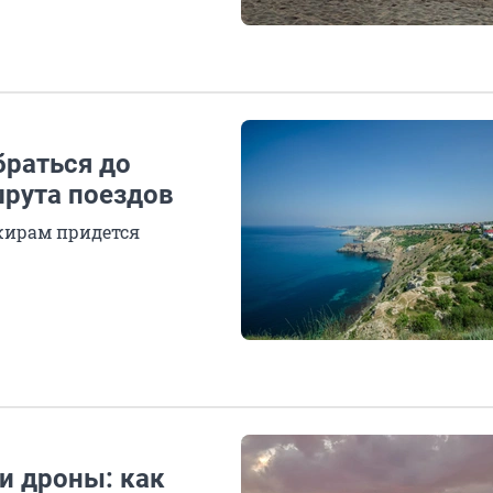
браться до
рута поездов
ажирам придется
 и дроны: как