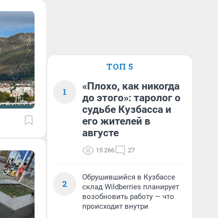
ТОП 5
«Плохо, как никогда
1
до этого»: таролог о
судьбе Кузбасса и
его жителей в
августе
15 266
27
Обрушившийся в Кузбассе
2
склад Wildberries планирует
возобновить работу — что
происходит внутри