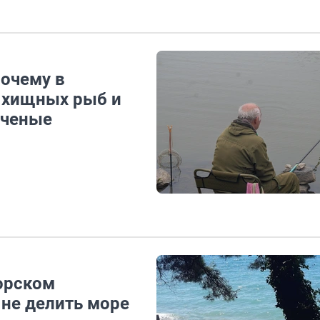
Почему в
 хищных рыб и
ученые
морском
 не делить море