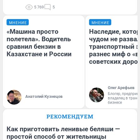
5 769
5
МНЕНИЕ
МНЕНИЕ
«Машина просто
Наследие, кото
полетела». Водитель
чудом не разва
сравнил бензин в
транспортный э
Казахстане и России
разнес миф о «
советских доро
Олег Арефьев
Блогер, предприн
Анатолий Кузнецов
владелец в тран
бизнесе
РЕКОМЕНДУЕМ
Как приготовить ленивые беляши —
простой способ от жительницы