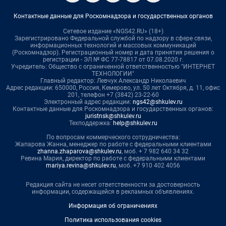
Контактные данные для Роскомнадзора и государственных органов
Сетевое издание «NGS42.RU» (18+)
Зарегистрировано Федеральной службой по надзору в сфере связи,
информационных технологий и массовых коммуникаций
(Роскомнадзор). Регистрационный номер и дата принятия решения о
регистрации - ЭЛ № ФС 77-78817 от 07.08.2020 г.
Учредитель: Общество с ограниченной ответственностью "ИНТЕРНЕТ
ТЕХНОЛОГИИ"
Главный редактор: Левчук Александр Николаевич
Адрес редакции: 650000, Россия, Кемерово, ул. 50 лет Октября, д. 11, офис
201, телефон +7 (3842) 23-22-60
Электронный адрес редакции:
ngs42@shkulev.ru
Контактные данные для Роскомнадзора и государственных органов:
juristnsk@shkulev.ru
Техподдержка:
help@shkulev.ru
По вопросам коммерческого сотрудничества:
Жапарова Жанна, менеджер по работе с федеральными клиентами
zhanna.zhaparova@shkulev.ru
, моб. + 7 982 640 34 32
Ревина Мария, директор по работе с федеральными клиентами
mariya.revina@shkulev.ru
, моб. +7 910 402 4056
Редакция сайта не несет ответственности за достоверность
информации, содержащейся в рекламных объявлениях.
Информация об ограничениях
Политика использования cookies