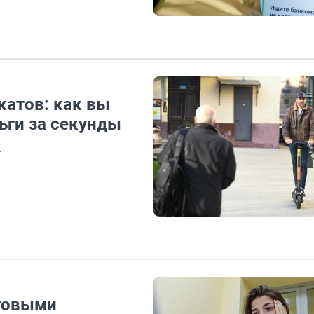
атов: как вы
ьги за секунды
М
оговыми