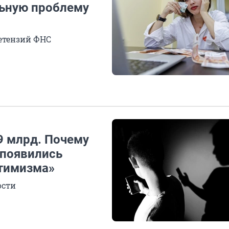
льную проблему
ретензий ФНС
9 млрд. Почему
«появились
птимизма»
ости