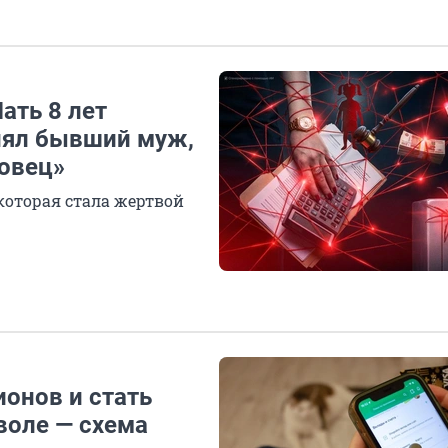
ать 8 лет
тнял бывший муж,
ровец»
которая стала жертвой
онов и стать
оле — схема