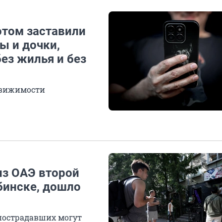
отом заставили
ы и дочки,
ез жилья и без
едвижимости
из ОАЭ второй
бинске, дошло
 пострадавших могут