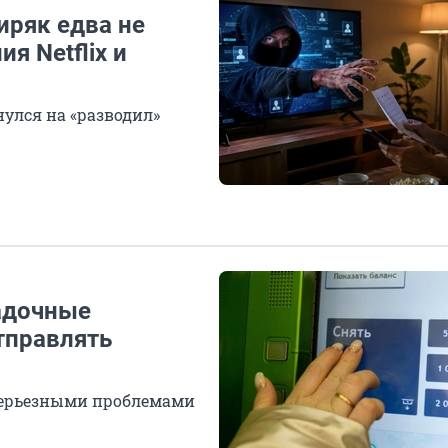
иряк едва не
я Netflix и
нулся на «разводил»
гадочные
тправлять
серьезными проблемами