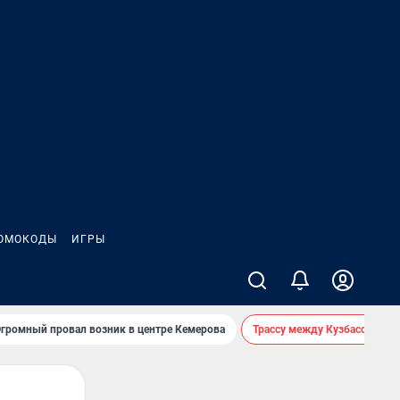
ОМОКОДЫ
ИГРЫ
громный провал возник в центре Кемерова
Трассу между Кузбассом и 