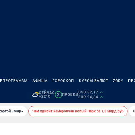
ЛЕПРОГРАММА
АФИША
ГОРОСКОП
КУРСЫ ВАЛЮТ
ZODY
ПР
USD 82,17
СЕЙЧАС
2
ПРОБКИ
+22°C
EUR 94,84
картой «Мир»
Чем удивит кемеровчан новый Парк за 1,3 млрд руб
О