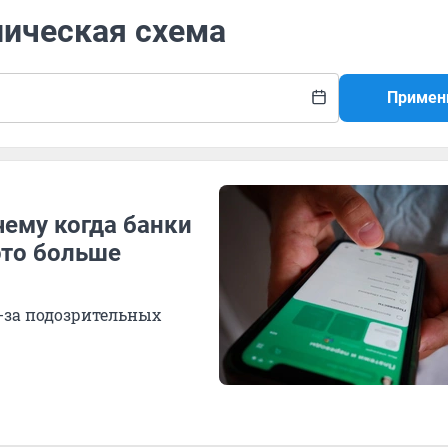
ническая схема
Примен
чему когда банки
это больше
з-за подозрительных