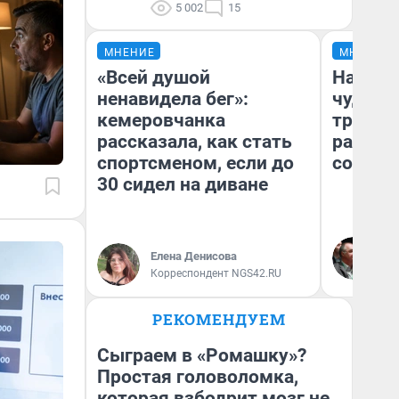
5 002
15
МНЕНИЕ
МНЕНИЕ
«Всей душой
Наслед
ненавидела бег»:
чудом 
кемеровчанка
трансп
рассказала, как стать
разнес
спортсменом, если до
советс
30 сидел на диване
Ол
Бл
Елена Денисова
вл
Корреспондент NGS42.RU
би
РЕКОМЕНДУЕМ
Сыграем в «Ромашку»?
Простая головоломка,
которая взбодрит мозг не