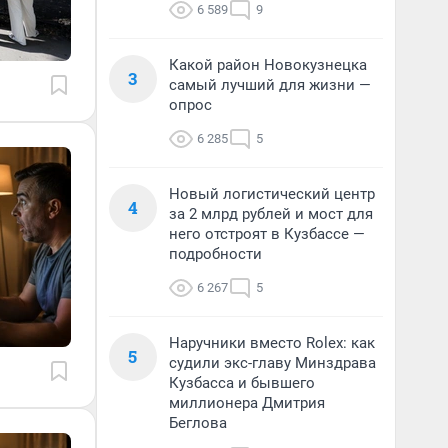
6 589
9
Какой район Новокузнецка
3
самый лучший для жизни —
опрос
6 285
5
Новый логистический центр
4
за 2 млрд рублей и мост для
него отстроят в Кузбассе —
подробности
6 267
5
Наручники вместо Rolex: как
5
судили экс-главу Минздрава
Кузбасса и бывшего
миллионера Дмитрия
Беглова