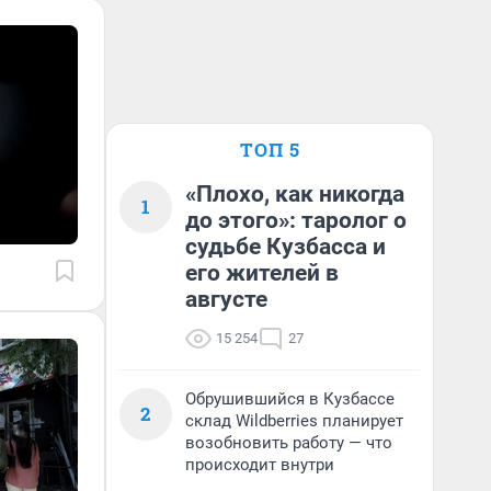
ТОП 5
«Плохо, как никогда
1
до этого»: таролог о
судьбе Кузбасса и
его жителей в
августе
15 254
27
Обрушившийся в Кузбассе
2
склад Wildberries планирует
возобновить работу — что
происходит внутри