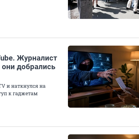
uTube. Журналист
 они добрались
TV и наткнулся на
туп к гаджетам