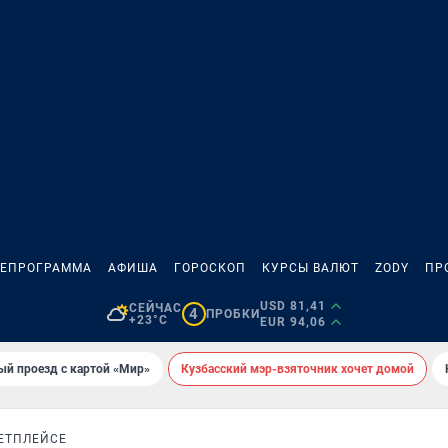
ЛЕПРОГРАММА
АФИША
ГОРОСКОП
КУРСЫ ВАЛЮТ
ZODY
ПР
USD 81,41
СЕЙЧАС
4
ПРОБКИ
+23°C
EUR 94,06
ый проезд с картой «Мир»
Кузбасский мэр-взяточник хочет домой
ЕТПЛЕЙСЕ