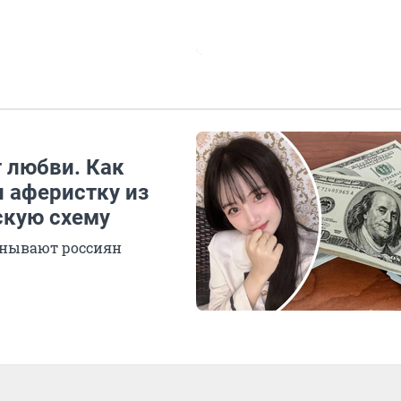
 любви. Как
 аферистку из
скую схему
анывают россиян