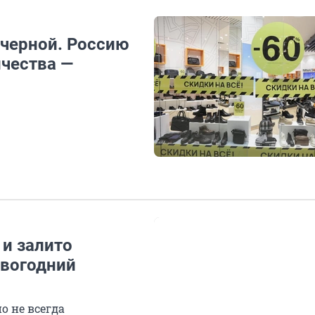
 черной. Россию
чества —
 и залито
овогодний
но не всегда