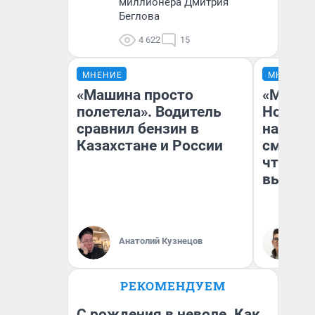
миллионера Дмитрия
Беглова
4 622
15
МНЕНИЕ
МНЕНИЕ
«Машина просто
«Мы ви
полетела». Водитель
Нолана
сравнил бензин в
настро
Казахстане и России
смотре
чтобы 
выгляд
Анатолий Кузнецов
На
РЕКОМЕНДУЕМ
С рождения в неволе. Как