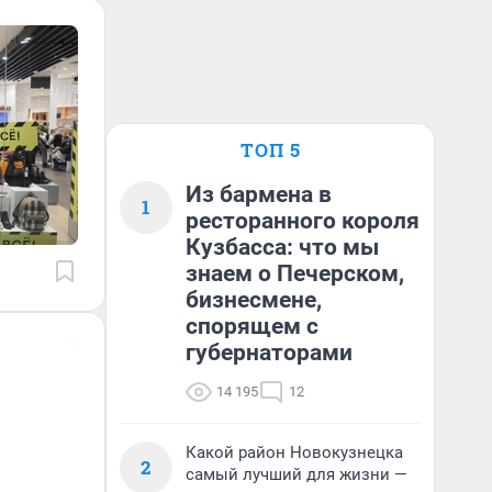
ТОП 5
Из бармена в
1
ресторанного короля
Кузбасса: что мы
знаем о Печерском,
бизнесмене,
спорящем с
губернаторами
14 195
12
Какой район Новокузнецка
2
самый лучший для жизни —