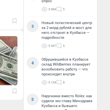
опрос
5 984
5
Новый логистический центр
3
за 2 млрд рублей и мост для
него отстроят в Кузбассе —
подробности
5 947
5
Обрушившийся в Кузбассе
4
склад Wildberries планирует
возобновить работу — что
происходит внутри
5 134
8
Наручники вместо Rolex: как
5
судили экс-главу Минздрава
Кузбасса и бывшего