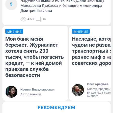
Наручники вместо Rolex: как судили экс-главу
5
Минздрава Кузбасса и бывшего миллионера
Дмитрия Беглова
4 580
15
МНЕНИЕ
МНЕНИЕ
Мой банк меня
Наследие, кото
бережет. Журналист
чудом не разва
хотела снять 200
транспортный э
тысяч, чтобы погасить
разнес миф о «
кредит, — к ней домой
советских доро
приехала служба
безопасности
Олег Арефьев
Блогер, предприн
Ксения Владимирская
владелец в тран
Автор мнения
бизнесе
РЕКОМЕНДУЕМ