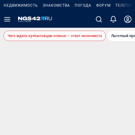
НЕДВИЖИМОСТЬ
ЗНАКОМСТВА
ПОГОДА
ФОРУМ
ТЕЛЕПРО
Чего ждать кузбассовцам осенью — ответ экономиста
Льготный про