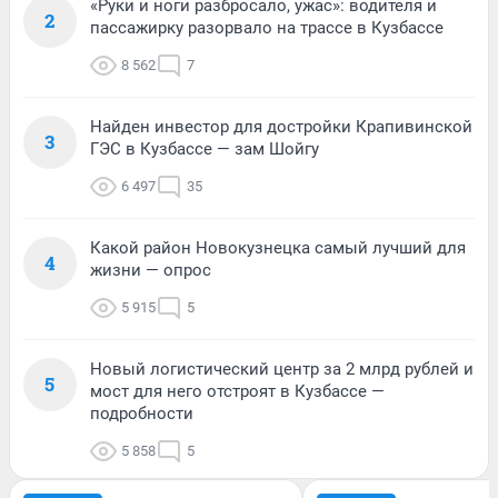
«Руки и ноги разбросало, ужас»: водителя и
2
пассажирку разорвало на трассе в Кузбассе
8 562
7
Найден инвестор для достройки Крапивинской
3
ГЭС в Кузбассе — зам Шойгу
6 497
35
Какой район Новокузнецка самый лучший для
4
жизни — опрос
5 915
5
Новый логистический центр за 2 млрд рублей и
5
мост для него отстроят в Кузбассе —
подробности
5 858
5