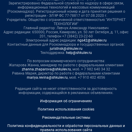
Зарегистрировано Федеральной службой по надзору в сфере связи,
информационных технологий и массовых коммуникаций
(Роскомнадзор). Регистрационный номер и дата принятия решения о
регистрации - ЭЛ № ФС 77-78817 от 07.08.2020 г.
Учредитель: Общество с ограниченной ответственностью "ИНТЕРНЕТ
ТЕХНОЛОГИИ"
Главный редактор: Левчук Александр Николаевич
Адрес редакции: 650000, Россия, Кемерово, ул. 50 лет Октября, д. 11, офис
201, телефон +7 (3842) 23-22-60
Электронный адрес редакции:
ngs42@shkulev.ru
Контактные данные для Роскомнадзора и государственных органов:
juristnsk@shkulev.ru
Техподдержка:
help@shkulev.ru
По вопросам коммерческого сотрудничества:
Жапарова Жанна, менеджер по работе с федеральными клиентами
zhanna.zhaparova@shkulev.ru
, моб. + 7 982 640 34 32
Ревина Мария, директор по работе с федеральными клиентами
mariya.revina@shkulev.ru
, моб. +7 910 402 4056
Редакция сайта не несет ответственности за достоверность
информации, содержащейся в рекламных объявлениях.
Информация об ограничениях
Политика использования cookies
Рекомендательные системы
Политика конфиденциальности и обработки персональных данных и
правила использования сайта