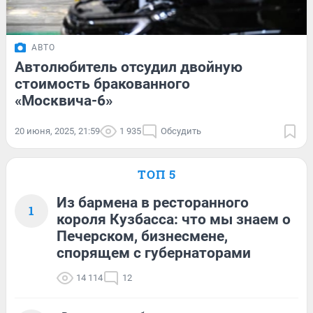
АВТО
Автолюбитель отсудил двойную
стоимость бракованного
«Москвича-6»
20 июня, 2025, 21:59
1 935
Обсудить
ТОП 5
Из бармена в ресторанного
1
короля Кузбасса: что мы знаем о
Печерском, бизнесмене,
спорящем с губернаторами
14 114
12