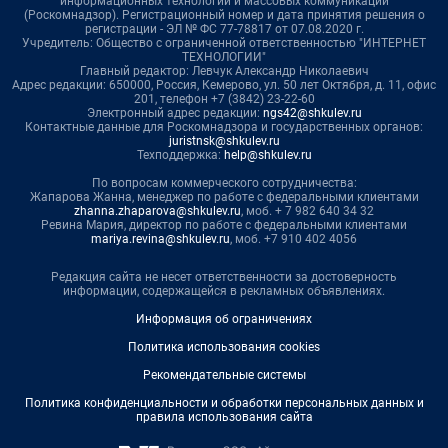
информационных технологий и массовых коммуникаций
(Роскомнадзор). Регистрационный номер и дата принятия решения о
регистрации - ЭЛ № ФС 77-78817 от 07.08.2020 г.
Учредитель: Общество с ограниченной ответственностью "ИНТЕРНЕТ
ТЕХНОЛОГИИ"
Главный редактор: Левчук Александр Николаевич
Адрес редакции: 650000, Россия, Кемерово, ул. 50 лет Октября, д. 11, офис
201, телефон +7 (3842) 23-22-60
Электронный адрес редакции:
ngs42@shkulev.ru
Контактные данные для Роскомнадзора и государственных органов:
juristnsk@shkulev.ru
Техподдержка:
help@shkulev.ru
По вопросам коммерческого сотрудничества:
Жапарова Жанна, менеджер по работе с федеральными клиентами
zhanna.zhaparova@shkulev.ru
, моб. + 7 982 640 34 32
Ревина Мария, директор по работе с федеральными клиентами
mariya.revina@shkulev.ru
, моб. +7 910 402 4056
Редакция сайта не несет ответственности за достоверность
информации, содержащейся в рекламных объявлениях.
Информация об ограничениях
Политика использования cookies
Рекомендательные системы
Политика конфиденциальности и обработки персональных данных и
правила использования сайта