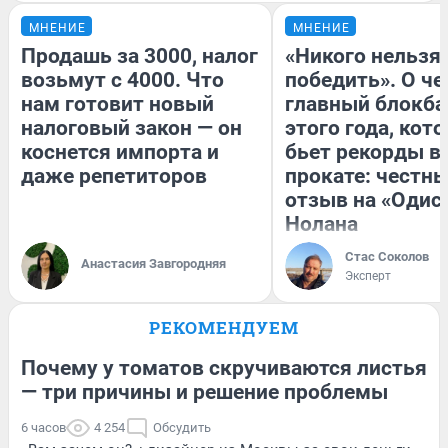
МНЕНИЕ
МНЕНИЕ
Продашь за 3000, налог
«Никого нельзя
возьмут с 4000. Что
победить». О ч
нам готовит новый
главный блокба
налоговый закон — он
этого года, кот
коснется импорта и
бьет рекорды в
даже репетиторов
прокате: честн
отзыв на «Одис
Нолана
Стас Соколов
Анастасия Завгородняя
Эксперт
РЕКОМЕНДУЕМ
Почему у томатов скручиваются листья
— три причины и решение проблемы
6 часов
4 254
Обсудить