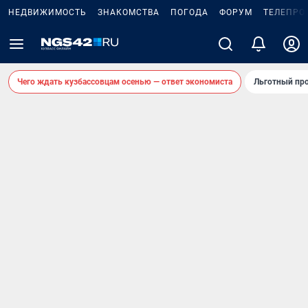
НЕДВИЖИМОСТЬ
ЗНАКОМСТВА
ПОГОДА
ФОРУМ
ТЕЛЕПРО
Чего ждать кузбассовцам осенью — ответ экономиста
Льготный про