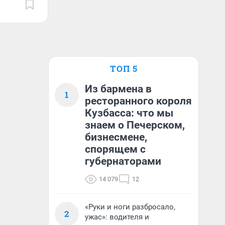
ТОП 5
Из бармена в
1
ресторанного короля
Кузбасса: что мы
знаем о Печерском,
бизнесмене,
спорящем с
губернаторами
14 079
12
«Руки и ноги разбросало,
2
ужас»: водителя и