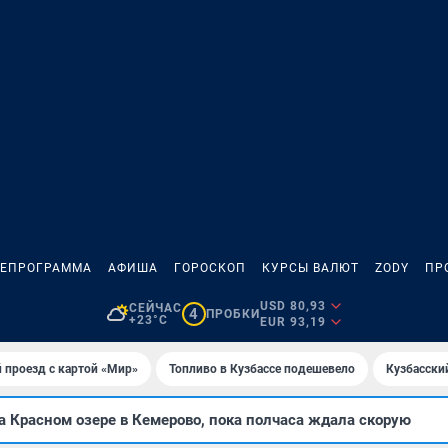
ЛЕПРОГРАММА
АФИША
ГОРОСКОП
КУРСЫ ВАЛЮТ
ZODY
ПР
USD 80,93
СЕЙЧАС
4
ПРОБКИ
+23°C
EUR 93,19
 проезд с картой «Мир»
Топливо в Кузбассе подешевело
Кузбасски
 Красном озере в Кемерово, пока полчаса ждала скорую