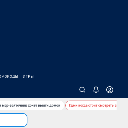
ОМОКОДЫ
ИГРЫ
й мэр-взяточник хочет выйти домой
Где и когда стоит смотреть звездоп