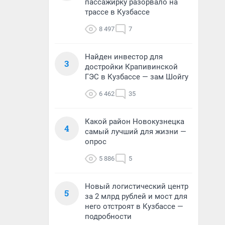
пассажирку разорвало на
трассе в Кузбассе
8 497
7
Найден инвестор для
3
достройки Крапивинской
ГЭС в Кузбассе — зам Шойгу
6 462
35
Какой район Новокузнецка
4
самый лучший для жизни —
опрос
5 886
5
Новый логистический центр
5
за 2 млрд рублей и мост для
него отстроят в Кузбассе —
подробности