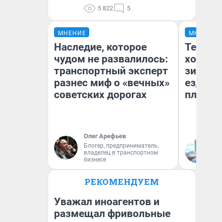
5 822
5
МНЕНИЕ
МНЕНИЕ
Наследие, которое
Тепло 
чудом не развалилось:
холодн
транспортный эксперт
зимой.
разнес миф о «вечных»
ездит н
советских дорогах
плюсы 
Олег Арефьев
Блогер, предприниматель,
Д
владелец в транспортном
бизнесе
РЕКОМЕНДУЕМ
Уважал иноагентов и
размещал фривольные