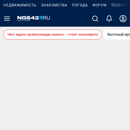
НЕДВИЖИМОСТЬ
ЗНАКОМСТВА
ПОГОДА
ФОРУМ
ТЕЛЕПРО
Чего ждать кузбассовцам осенью — ответ экономиста
Льготный про