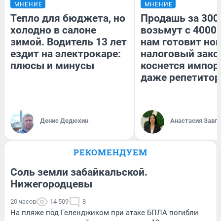
МНЕНИЕ
МНЕНИЕ
Тепло для бюджета, но
Продашь за 3000
холодно в салоне
возьмут с 4000.
зимой. Водитель 13 лет
нам готовит но
ездит на электрокаре:
налоговый зако
плюсы и минусы
коснется импор
даже репетитор
Денис Дедюхин
Анастасия Завг
РЕКОМЕНДУЕМ
Соль земли забайкальской.
Нижегородцевы
20 часов
14 509
8
На пляже под Геленджиком при атаке БПЛА погибли