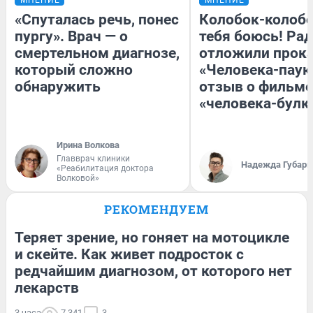
«Спуталась речь, понес
Колобок-колобо
пургу». Врач — о
тебя боюсь! Рад
смертельном диагнозе,
отложили прок
который сложно
«Человека-паук
обнаружить
отзыв о фильме
«человека-булк
Ирина Волкова
Главврач клиники
Надежда Губарь
«Реабилитация доктора
Волковой»
РЕКОМЕНДУЕМ
Теряет зрение, но гоняет на мотоцикле
и скейте. Как живет подросток с
редчайшим диагнозом, от которого нет
лекарств
3 часа
7 341
3