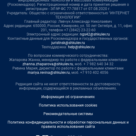
информационных технологий и массовых коммуникаций
(Роскомнадзор). Регистрационный номер и дата принятия решения о
регистрации - ЭЛ № ФС 77-78817 от 07.08.2020 г.
Учредитель: Общество с ограниченной ответственностью "ИНТЕРНЕТ
ТЕХНОЛОГИИ"
Главный редактор: Левчук Александр Николаевич
Адрес редакции: 650000, Россия, Кемерово, ул. 50 лет Октября, д. 11, офис
201, телефон +7 (3842) 23-22-60
Электронный адрес редакции:
ngs42@shkulev.ru
Контактные данные для Роскомнадзора и государственных органов:
juristnsk@shkulev.ru
Техподдержка:
help@shkulev.ru
По вопросам коммерческого сотрудничества:
Жапарова Жанна, менеджер по работе с федеральными клиентами
zhanna.zhaparova@shkulev.ru
, моб. + 7 982 640 34 32
Ревина Мария, директор по работе с федеральными клиентами
mariya.revina@shkulev.ru
, моб. +7 910 402 4056
Редакция сайта не несет ответственности за достоверность
информации, содержащейся в рекламных объявлениях.
Информация об ограничениях
Политика использования cookies
Рекомендательные системы
Политика конфиденциальности и обработки персональных данных и
правила использования сайта