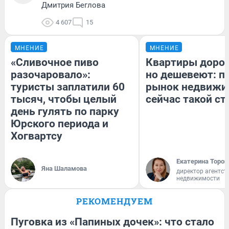
Дмитрия Беглова
4 607
15
МНЕНИЕ
МНЕНИЕ
«Сливочное пиво
Квартиры доро
разочаровало»:
но дешевеют: п
туристы заплатили 60
рынок недвижи
тысяч, чтобы целый
сейчас такой с
день гулять по парку
Юрского периода и
Хогвартсу
Екатерина Тороп
Яна Шаламова
директор агентст
недвижимости
РЕКОМЕНДУЕМ
Пуговка из «Папиных дочек»: что стало