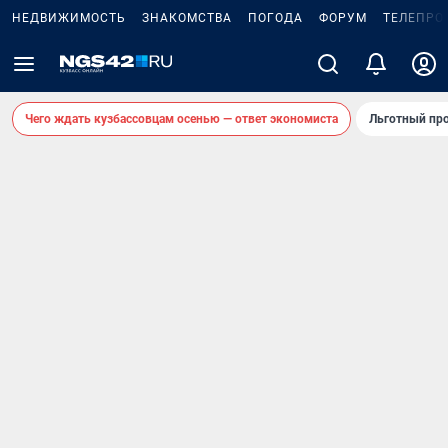
НЕДВИЖИМОСТЬ
ЗНАКОМСТВА
ПОГОДА
ФОРУМ
ТЕЛЕПРО
Чего ждать кузбассовцам осенью — ответ экономиста
Льготный про