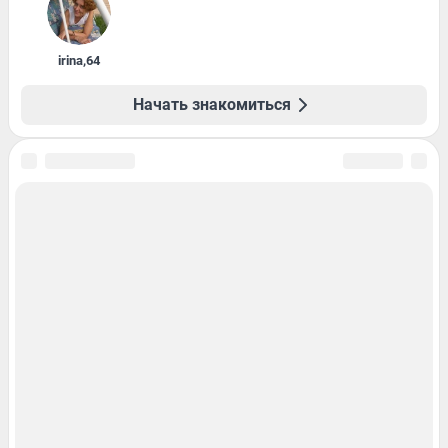
irina
,
64
Начать знакомиться