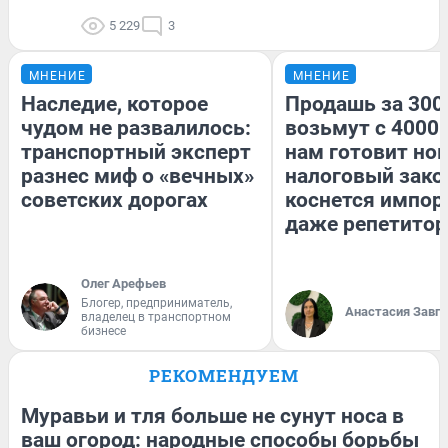
5 229
3
МНЕНИЕ
МНЕНИЕ
Наследие, которое
Продашь за 3000
чудом не развалилось:
возьмут с 4000.
транспортный эксперт
нам готовит но
разнес миф о «вечных»
налоговый зако
советских дорогах
коснется импор
даже репетитор
Олег Арефьев
Блогер, предприниматель,
Анастасия Завг
владелец в транспортном
бизнесе
РЕКОМЕНДУЕМ
Муравьи и тля больше не сунут носа в
ваш огород: народные способы борьбы