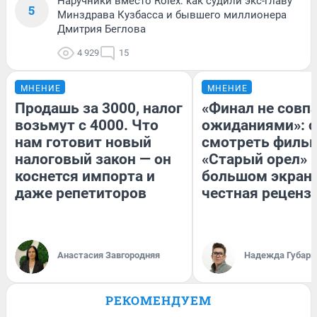
Наручники вместо Rolex: как судили экс-главу
5
Минздрава Кузбасса и бывшего миллионера
Дмитрия Беглова
4 929
15
МНЕНИЕ
МНЕНИЕ
Продашь за 3000, налог
«Финал не совпа
возьмут с 4000. Что
ожиданиями»: с
нам готовит новый
смотреть филь
налоговый закон — он
«Старый орел» 
коснется импорта и
большом экран
даже репетиторов
честная реценз
Анастасия Завгородняя
Надежда Губарь
РЕКОМЕНДУЕМ