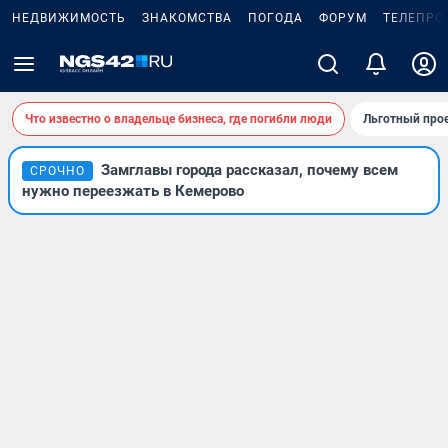
НЕДВИЖИМОСТЬ
ЗНАКОМСТВА
ПОГОДА
ФОРУМ
ТЕЛЕПРО
Что известно о владельце бизнеса, где погибли люди
Льготный прое
Замглавы города рассказал, почему всем
СРОЧНО
нужно переезжать в Кемерово