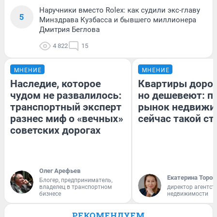
Наручники вместо Rolex: как судили экс-главу
5
Минздрава Кузбасса и бывшего миллионера
Дмитрия Беглова
4 822
15
МНЕНИЕ
МНЕНИЕ
Наследие, которое
Квартиры доро
чудом не развалилось:
но дешевеют: п
транспортный эксперт
рынок недвижи
разнес миф о «вечных»
сейчас такой с
советских дорогах
Олег Арефьев
Екатерина Тороп
Блогер, предприниматель,
владелец в транспортном
директор агентст
бизнесе
недвижимости
РЕКОМЕНДУЕМ