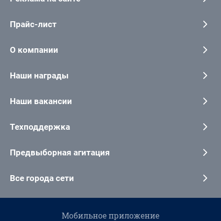
Прайс-лист
О компании
Наши награды
Наши вакансии
Техподдержка
Предвыборная агитация
Все города сети
Мобильное приложение