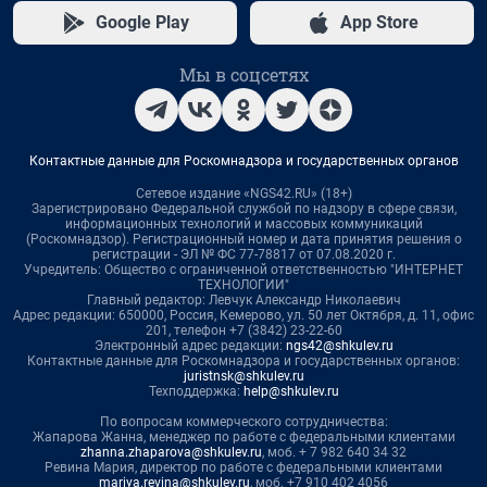
Google Play
App Store
Мы в соцсетях
Контактные данные для Роскомнадзора и государственных органов
Сетевое издание «NGS42.RU» (18+)
Зарегистрировано Федеральной службой по надзору в сфере связи,
информационных технологий и массовых коммуникаций
(Роскомнадзор). Регистрационный номер и дата принятия решения о
регистрации - ЭЛ № ФС 77-78817 от 07.08.2020 г.
Учредитель: Общество с ограниченной ответственностью "ИНТЕРНЕТ
ТЕХНОЛОГИИ"
Главный редактор: Левчук Александр Николаевич
Адрес редакции: 650000, Россия, Кемерово, ул. 50 лет Октября, д. 11, офис
201, телефон +7 (3842) 23-22-60
Электронный адрес редакции:
ngs42@shkulev.ru
Контактные данные для Роскомнадзора и государственных органов:
juristnsk@shkulev.ru
Техподдержка:
help@shkulev.ru
По вопросам коммерческого сотрудничества:
Жапарова Жанна, менеджер по работе с федеральными клиентами
zhanna.zhaparova@shkulev.ru
, моб. + 7 982 640 34 32
Ревина Мария, директор по работе с федеральными клиентами
mariya.revina@shkulev.ru
, моб. +7 910 402 4056