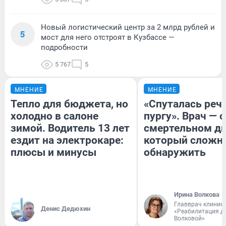
Новый логистический центр за 2 млрд рублей и
5
мост для него отстроят в Кузбассе —
подробности
5 767
5
МНЕНИЕ
МНЕНИЕ
Тепло для бюджета, но
«Спуталась речь
холодно в салоне
пургу». Врач — о
зимой. Водитель 13 лет
смертельном ди
ездит на электрокаре:
который сложн
плюсы и минусы
обнаружить
Ирина Волкова
Главврач клиник
Денис Дедюхин
«Реабилитация д
Волковой»