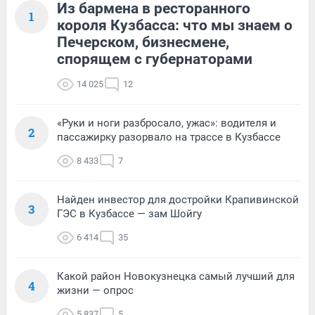
Из бармена в ресторанного
1
короля Кузбасса: что мы знаем о
Печерском, бизнесмене,
спорящем с губернаторами
14 025
12
«Руки и ноги разбросало, ужас»: водителя и
2
пассажирку разорвало на трассе в Кузбассе
8 433
7
Найден инвестор для достройки Крапивинской
3
ГЭС в Кузбассе — зам Шойгу
6 414
35
Какой район Новокузнецка самый лучший для
4
жизни — опрос
5 837
5