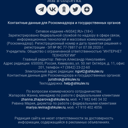
Мы в соцсетях
Контактные данные для Роскомнадзора и государственных органов
Сетевое издание «NGS42.RU» (18+)
Зарегистрировано Федеральной службой по надзору в сфере связи,
информационных технологий и массовых коммуникаций
(Роскомнадзор). Регистрационный номер и дата принятия решения о
регистрации - ЭЛ № ФС 77-78817 от 07.08.2020 г.
Учредитель: Общество с ограниченной ответственностью "ИНТЕРНЕТ
ТЕХНОЛОГИИ"
Главный редактор: Левчук Александр Николаевич
Адрес редакции: 650000, Россия, Кемерово, ул. 50 лет Октября, д. 11, офис
201, телефон +7 (3842) 23-22-60
Электронный адрес редакции:
ngs42@shkulev.ru
Контактные данные для Роскомнадзора и государственных органов:
juristnsk@shkulev.ru
Техподдержка:
help@shkulev.ru
По вопросам коммерческого сотрудничества:
Жапарова Жанна, менеджер по работе с федеральными клиентами
zhanna.zhaparova@shkulev.ru
, моб. + 7 982 640 34 32
Ревина Мария, директор по работе с федеральными клиентами
mariya.revina@shkulev.ru
, моб. +7 910 402 4056
Редакция сайта не несет ответственности за достоверность
информации, содержащейся в рекламных объявлениях.