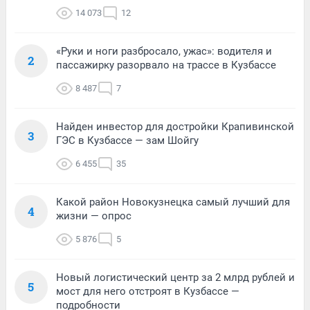
14 073
12
«Руки и ноги разбросало, ужас»: водителя и
2
пассажирку разорвало на трассе в Кузбассе
8 487
7
Найден инвестор для достройки Крапивинской
3
ГЭС в Кузбассе — зам Шойгу
6 455
35
Какой район Новокузнецка самый лучший для
4
жизни — опрос
5 876
5
Новый логистический центр за 2 млрд рублей и
5
мост для него отстроят в Кузбассе —
подробности