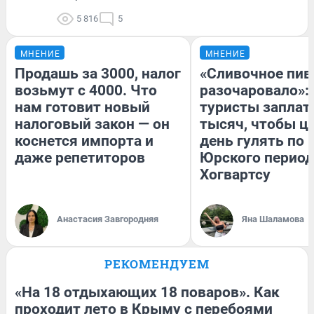
5 816
5
МНЕНИЕ
МНЕНИЕ
Продашь за 3000, налог
«Сливочное пив
возьмут с 4000. Что
разочаровало»:
нам готовит новый
туристы заплат
налоговый закон — он
тысяч, чтобы ц
коснется импорта и
день гулять по 
даже репетиторов
Юрского период
Хогвартсу
Анастасия Завгородняя
Яна Шаламова
РЕКОМЕНДУЕМ
«На 18 отдыхающих 18 поваров». Как
проходит лето в Крыму с перебоями