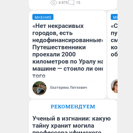
4 875
15
МНЕНИЕ
МНЕНИЕ
«Нет некрасивых
«Спутал
городов, есть
пургу».
недофинансированные».
смерте
Путешественники
которы
проехали 2000
обнару
километров по Уралу на
машине — стоило ли оно
того
Ир
Гл
Екатерина Литкевич
«Р
Во
РЕКОМЕНДУЕМ
Ученый в изгнании: какую
тайну хранит могила
профессора уфимского