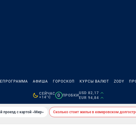
ЛЕПРОГРАММА
АФИША
ГОРОСКОП
КУРСЫ ВАЛЮТ
ZODY
ПР
USD 82,17
СЕЙЧАС
0
ПРОБКИ
+14°C
EUR 94,84
й проезд с картой «Мир»
Сколько стоит жилье в кемеровском долгостр