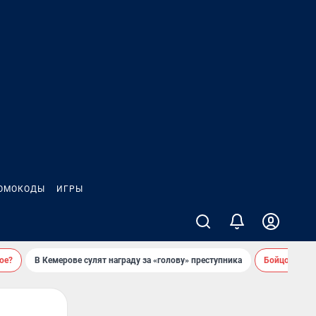
ОМОКОДЫ
ИГРЫ
ое?
В Кемерове сулят награду за «голову» преступника
Бойцовский 