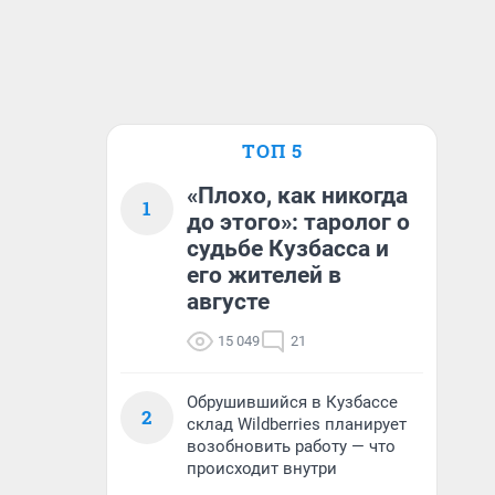
ТОП 5
«Плохо, как никогда
1
до этого»: таролог о
судьбе Кузбасса и
его жителей в
августе
15 049
21
Обрушившийся в Кузбассе
2
склад Wildberries планирует
возобновить работу — что
происходит внутри