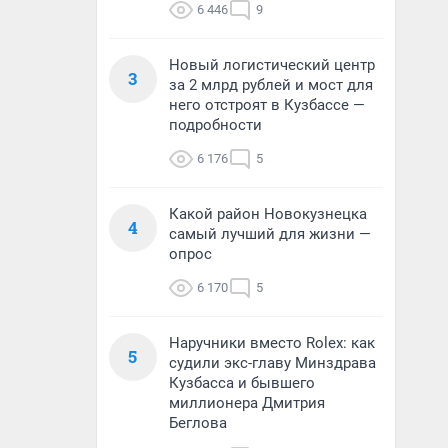
6 446
9
Новый логистический центр
3
за 2 млрд рублей и мост для
него отстроят в Кузбассе —
подробности
6 176
5
Какой район Новокузнецка
4
самый лучший для жизни —
опрос
6 170
5
Наручники вместо Rolex: как
5
судили экс-главу Минздрава
Кузбасса и бывшего
миллионера Дмитрия
Беглова