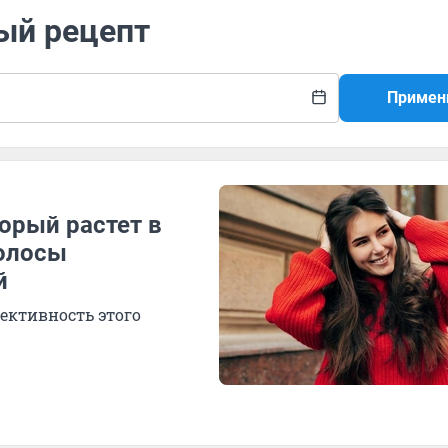
ый рецепт
Примен
торый растет в
волосы
й
ективность этого