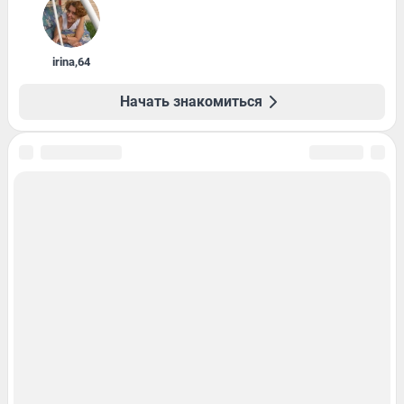
irina
,
64
Начать знакомиться