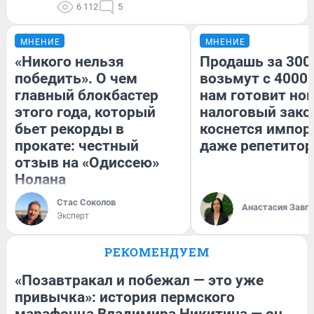
6 112
5
МНЕНИЕ
МНЕНИЕ
«Никого нельзя
Продашь за 3000
победить». О чем
возьмут с 4000.
главный блокбастер
нам готовит но
этого года, который
налоговый зако
бьет рекорды в
коснется импор
прокате: честный
даже репетитор
отзыв на «Одиссею»
Нолана
Стас Соколов
Анастасия Завг
Эксперт
РЕКОМЕНДУЕМ
«Позавтракал и побежал — это уже
привычка»: история пермского
марафонца Владимира Никитина — он