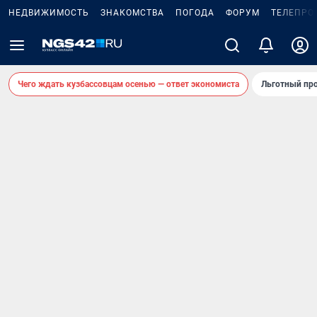
НЕДВИЖИМОСТЬ
ЗНАКОМСТВА
ПОГОДА
ФОРУМ
ТЕЛЕПРО
Чего ждать кузбассовцам осенью — ответ экономиста
Льготный про