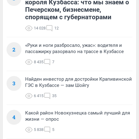
короля Кузбасса: что мы знаем о
Печерском, бизнесмене,
спорящем с губернаторами
14 028
12
«Руки и ноги разбросало, ужас»: водителя и
2
пассажирку разорвало на трассе в Кузбассе
8 435
7
Найден инвестор для достройки Крапивинской
3
ГЭС в Кузбассе — зам Шойгу
6 415
35
Какой район Новокузнецка самый лучший для
4
жизни — опрос
5 838
5