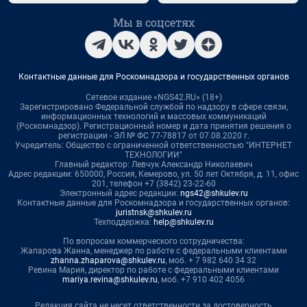
Мы в соцсетях
Контактные данные для Роскомнадзора и государственных органов
Сетевое издание «NGS42.RU» (18+)
Зарегистрировано Федеральной службой по надзору в сфере связи,
информационных технологий и массовых коммуникаций
(Роскомнадзор). Регистрационный номер и дата принятия решения о
регистрации - ЭЛ № ФС 77-78817 от 07.08.2020 г.
Учредитель: Общество с ограниченной ответственностью "ИНТЕРНЕТ
ТЕХНОЛОГИИ"
Главный редактор: Левчук Александр Николаевич
Адрес редакции: 650000, Россия, Кемерово, ул. 50 лет Октября, д. 11, офис
201, телефон +7 (3842) 23-22-60
Электронный адрес редакции:
ngs42@shkulev.ru
Контактные данные для Роскомнадзора и государственных органов:
juristnsk@shkulev.ru
Техподдержка:
help@shkulev.ru
По вопросам коммерческого сотрудничества:
Жапарова Жанна, менеджер по работе с федеральными клиентами
zhanna.zhaparova@shkulev.ru
, моб. + 7 982 640 34 32
Ревина Мария, директор по работе с федеральными клиентами
mariya.revina@shkulev.ru
, моб. +7 910 402 4056
Редакция сайта не несет ответственности за достоверность