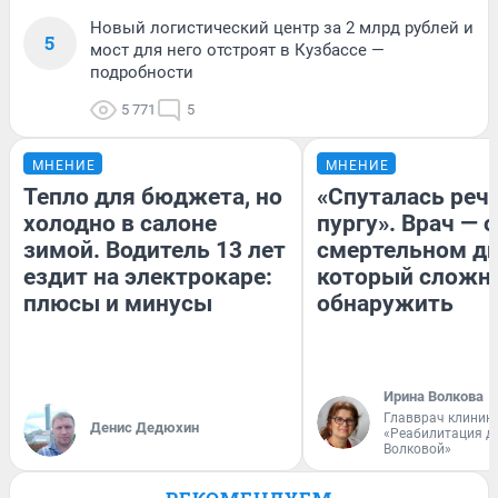
Новый логистический центр за 2 млрд рублей и
5
мост для него отстроят в Кузбассе —
подробности
5 771
5
МНЕНИЕ
МНЕНИЕ
Тепло для бюджета, но
«Спуталась речь
холодно в салоне
пургу». Врач — о
зимой. Водитель 13 лет
смертельном ди
ездит на электрокаре:
который сложн
плюсы и минусы
обнаружить
Ирина Волкова
Главврач клиник
Денис Дедюхин
«Реабилитация д
Волковой»