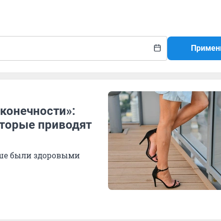
Примен
конечности»:
оторые приводят
льше были здоровыми