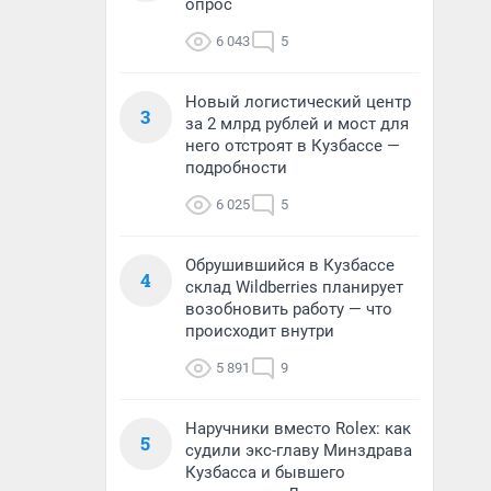
опрос
6 043
5
Новый логистический центр
3
за 2 млрд рублей и мост для
него отстроят в Кузбассе —
подробности
6 025
5
Обрушившийся в Кузбассе
4
склад Wildberries планирует
возобновить работу — что
происходит внутри
5 891
9
Наручники вместо Rolex: как
5
судили экс-главу Минздрава
Кузбасса и бывшего