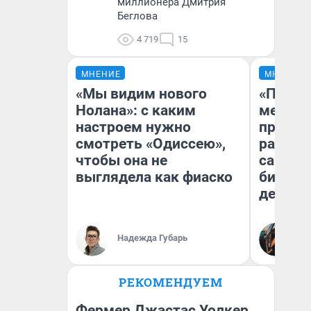
миллионера Дмитрия
Беглова
4 719
15
МНЕНИЕ
МНЕНИЕ
«Мы видим нового
«Покуп
Нолана»: с каким
мешке»
настроем нужно
предпр
смотреть «Одиссею»,
рассказ
чтобы она не
самом 
выглядела как фиаско
бизнес
дешевы
На
Надежда Губарь
От
де
РЕКОМЕНДУЕМ
Фермер Джастас Уолкер,