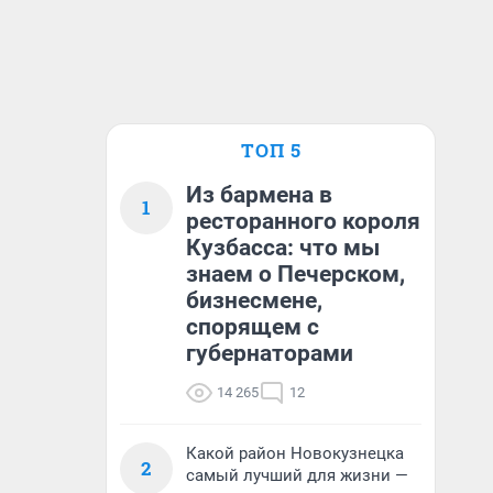
ТОП 5
Из бармена в
1
ресторанного короля
Кузбасса: что мы
знаем о Печерском,
бизнесмене,
спорящем с
губернаторами
14 265
12
Какой район Новокузнецка
2
самый лучший для жизни —