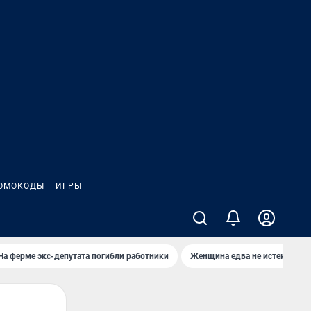
ОМОКОДЫ
ИГРЫ
На ферме экс-депутата погибли работники
Женщина едва не истекла кро