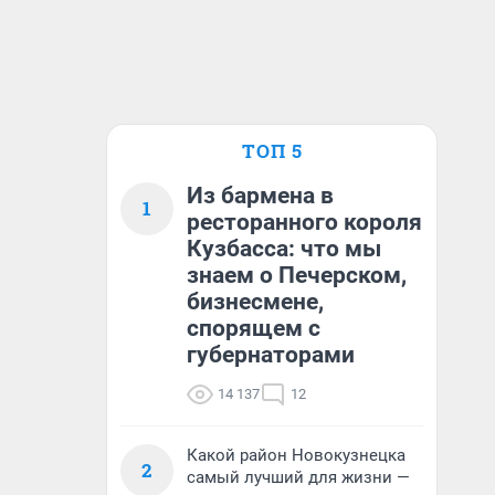
ТОП 5
Из бармена в
1
ресторанного короля
Кузбасса: что мы
знаем о Печерском,
бизнесмене,
спорящем с
губернаторами
14 137
12
Какой район Новокузнецка
2
самый лучший для жизни —