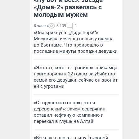
«Дома-2» развелась с
молодым мужем
8 часов
3 109
1
«Она крикнула: „Дядя Боря!“»
Москвичка исчезла ночью у океана
во Вьетнаме. Что произошло в
последние минуты пропажи девушки
«Это тот, кого ты травила»: прикамца
приговорили к 22 годам за убийство
семьи его девушки, сейчас он звонит
ей с угрозами
«С гордостью говорю, что я
деревенский»: зачем северянин
оставил нефтяную компанию и
переехал в глушь на Алтай
«Все еще в шоке»: сыну Трусовой