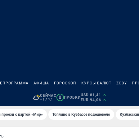
ЛЕПРОГРАММА
АФИША
ГОРОСКОП
КУРСЫ ВАЛЮТ
ZODY
ПР
USD 81,41
СЕЙЧАС
0
ПРОБКИ
+17°C
EUR 94,06
 проезд с картой «Мир»
Топливо в Кузбассе подешевело
Кузбасски
РЬ