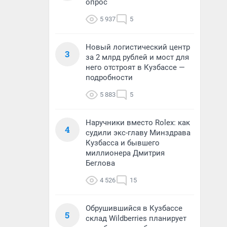
опрос
5 937
5
Новый логистический центр
3
за 2 млрд рублей и мост для
него отстроят в Кузбассе —
подробности
5 883
5
Наручники вместо Rolex: как
4
судили экс-главу Минздрава
Кузбасса и бывшего
миллионера Дмитрия
Беглова
4 526
15
Обрушившийся в Кузбассе
5
склад Wildberries планирует