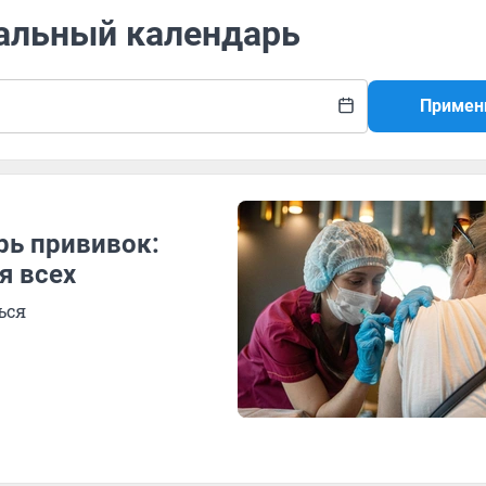
нальный календарь
Примен
рь прививок:
я всех
ься