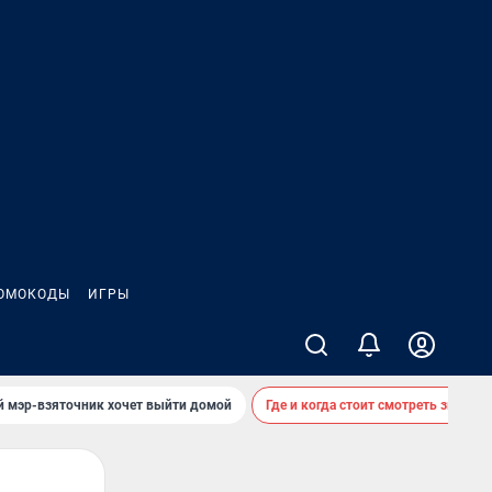
ОМОКОДЫ
ИГРЫ
й мэр-взяточник хочет выйти домой
Где и когда стоит смотреть звездоп