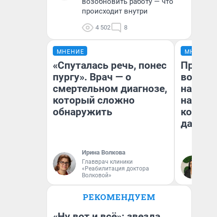
возобновить работу — что
происходит внутри
4 502
8
МНЕНИЕ
МНЕНИЕ
«Спуталась речь, понес
Продаш
пургу». Врач — о
возьмут
смертельном диагнозе,
нам го
который сложно
налого
обнаружить
коснет
даже р
Ирина Волкова
Главврач клиники
Ан
«Реабилитация доктора
Волковой»
РЕКОМЕНДУЕМ
«Ну вот и всё»: звезда