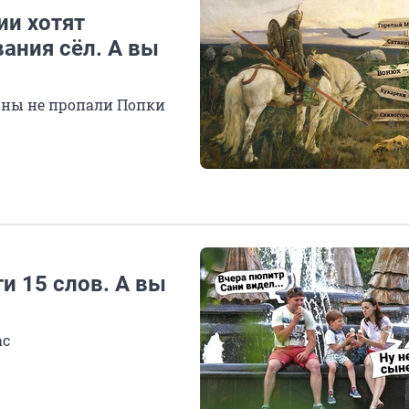
ии хотят
ания сёл. А вы
раны не пропали Попки
ти 15 слов. А вы
ас