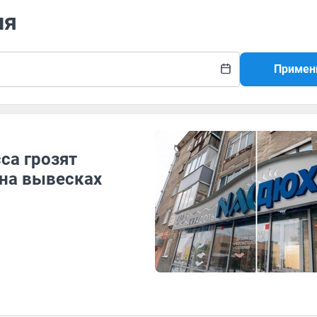
ия
Примен
са грозят
на вывесках