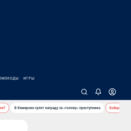
ОМОКОДЫ
ИГРЫ
ое?
В Кемерове сулят награду за «голову» преступника
Бойцовский 