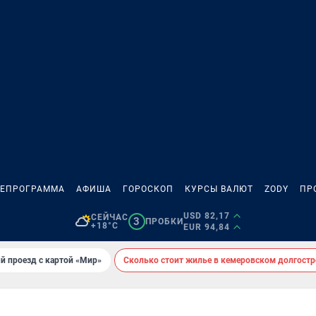
ЛЕПРОГРАММА
АФИША
ГОРОСКОП
КУРСЫ ВАЛЮТ
ZODY
ПР
USD 82,17
СЕЙЧАС
3
ПРОБКИ
+18°C
EUR 94,84
й проезд с картой «Мир»
Сколько стоит жилье в кемеровском долгостр