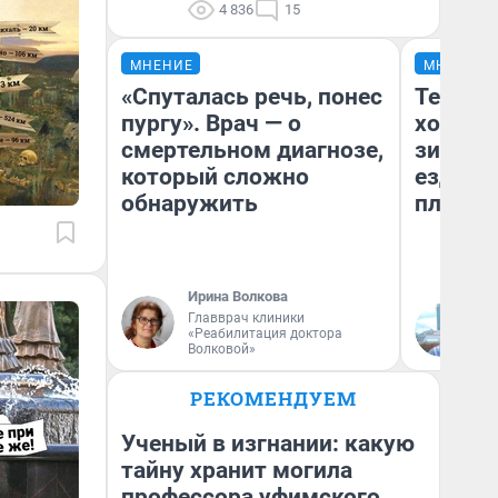
4 836
15
МНЕНИЕ
МНЕНИЕ
«Спуталась речь, понес
Тепло 
пургу». Врач — о
холодн
смертельном диагнозе,
зимой.
который сложно
ездит н
обнаружить
плюсы 
Ирина Волкова
Главврач клиники
Д
«Реабилитация доктора
Волковой»
РЕКОМЕНДУЕМ
Ученый в изгнании: какую
тайну хранит могила
профессора уфимского