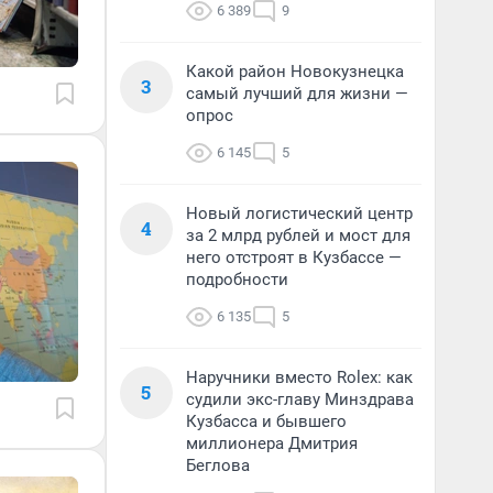
6 389
9
Какой район Новокузнецка
3
самый лучший для жизни —
опрос
6 145
5
Новый логистический центр
4
за 2 млрд рублей и мост для
него отстроят в Кузбассе —
подробности
6 135
5
Наручники вместо Rolex: как
5
судили экс-главу Минздрава
Кузбасса и бывшего
миллионера Дмитрия
Беглова