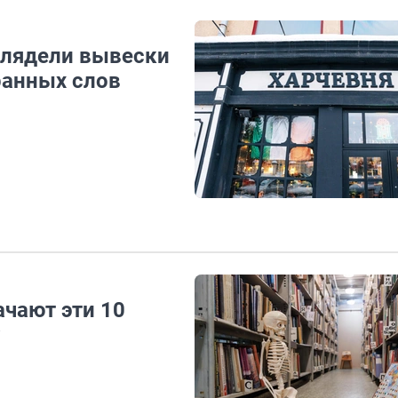
глядели вывески
ранных слов
ачают эти 10
?