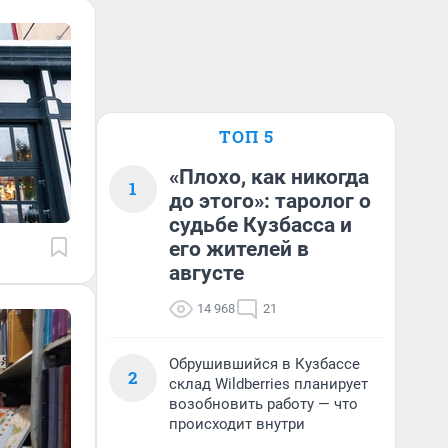
ТОП 5
«Плохо, как никогда
1
до этого»: таролог о
судьбе Кузбасса и
его жителей в
августе
14 968
21
Обрушившийся в Кузбассе
2
склад Wildberries планирует
возобновить работу — что
происходит внутри