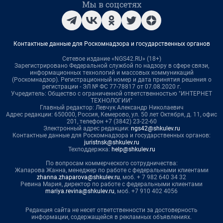
Мы в соцсетях
Контактные данные для Роскомнадзора и государственных органов
Сетевое издание «NGS42.RU» (18+)
Зарегистрировано Федеральной службой по надзору в сфере связи,
информационных технологий и массовых коммуникаций
(Роскомнадзор). Регистрационный номер и дата принятия решения о
регистрации - ЭЛ № ФС 77-78817 от 07.08.2020 г.
Учредитель: Общество с ограниченной ответственностью "ИНТЕРНЕТ
ТЕХНОЛОГИИ"
Главный редактор: Левчук Александр Николаевич
Адрес редакции: 650000, Россия, Кемерово, ул. 50 лет Октября, д. 11, офис
201, телефон +7 (3842) 23-22-60
Электронный адрес редакции:
ngs42@shkulev.ru
Контактные данные для Роскомнадзора и государственных органов:
juristnsk@shkulev.ru
Техподдержка:
help@shkulev.ru
По вопросам коммерческого сотрудничества:
Жапарова Жанна, менеджер по работе с федеральными клиентами
zhanna.zhaparova@shkulev.ru
, моб. + 7 982 640 34 32
Ревина Мария, директор по работе с федеральными клиентами
mariya.revina@shkulev.ru
, моб. +7 910 402 4056
Редакция сайта не несет ответственности за достоверность
информации, содержащейся в рекламных объявлениях.