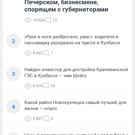
Печерском, бизнесмене,
спорящем с губернаторами
14 024
12
«Руки и ноги разбросало, ужас»: водителя и
2
пассажирку разорвало на трассе в Кузбассе
8 433
7
Найден инвестор для достройки Крапивинской
3
ГЭС в Кузбассе — зам Шойгу
6 414
35
Какой район Новокузнецка самый лучший для
4
жизни — опрос
5 837
5