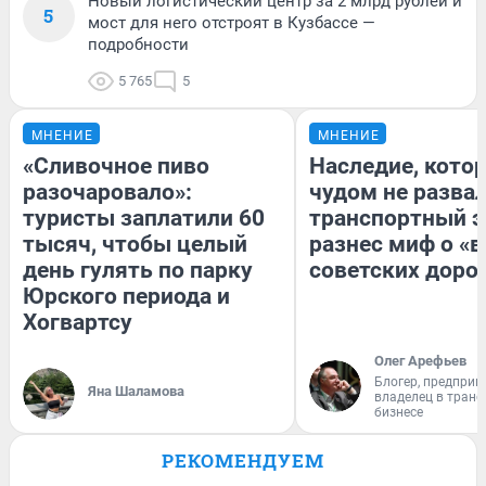
Новый логистический центр за 2 млрд рублей и
5
мост для него отстроят в Кузбассе —
подробности
5 765
5
МНЕНИЕ
МНЕНИЕ
«Сливочное пиво
Наследие, кото
разочаровало»:
чудом не разва
туристы заплатили 60
транспортный э
тысяч, чтобы целый
разнес миф о «
день гулять по парку
советских доро
Юрского периода и
Хогвартсу
Олег Арефьев
Блогер, предприн
Яна Шаламова
владелец в тран
бизнесе
РЕКОМЕНДУЕМ