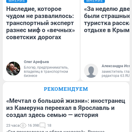
МНЕНИЕ
МНЕНИЕ
Наследие, которое
«За неделю две
чудом не развалилось:
были страшные
транспортный эксперт
туристка расска
разнес миф о «вечных»
отдыхе в Крым
советских дорогах
Олег Арефьев
Александра Исм
Блогер, предприниматель,
владелец в транспортном
заместитель глав
бизнесе
редактора 63.RU
РЕКОМЕНДУЕМ
«Мечтал о большой жизни»: иностранец
из Камеруна переехал в Ярославль и
создал здесь семью — история
23 часа
16 398
18