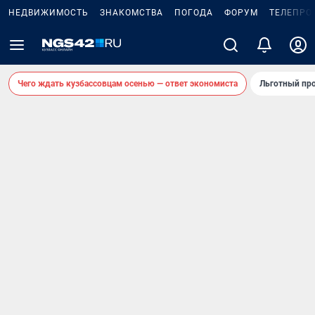
НЕДВИЖИМОСТЬ
ЗНАКОМСТВА
ПОГОДА
ФОРУМ
ТЕЛЕПРО
Чего ждать кузбассовцам осенью — ответ экономиста
Льготный про