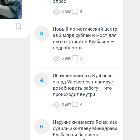
опрос
6 008
5
Новый логистический центр
3
за 2 млрд рублей и мост для
него отстроят в Кузбассе —
подробности
5 980
5
Обрушившийся в Кузбассе
4
склад Wildberries планирует
возобновить работу — что
происходит внутри
5 457
9
Наручники вместо Rolex: как
5
судили экс-главу Минздрава
Кузбасса и бывшего