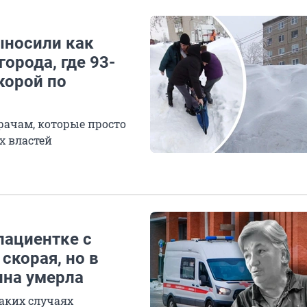
ыносили как
орода, где 93-
корой по
рачам, которые просто
х властей
пациентке с
корая, но в
ина умерла
аких случаях