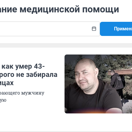
зание медицинской помощи
Примен
 как умер 43-
рого не забирала
ицах
ирающего мужчину
гую