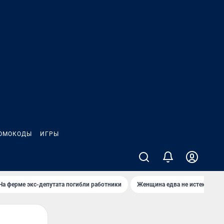
ОМОКОДЫ
ИГРЫ
На ферме экс-депутата погибли работники
Женщина едва не истекла кро