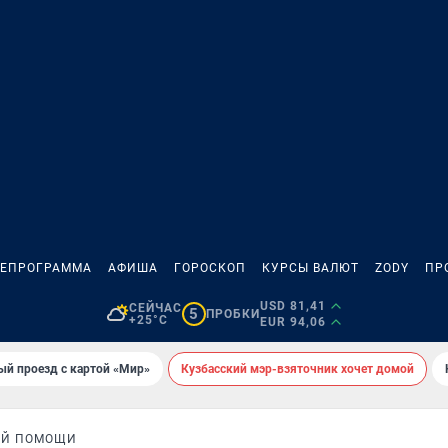
ЛЕПРОГРАММА
АФИША
ГОРОСКОП
КУРСЫ ВАЛЮТ
ZODY
ПР
USD 81,41
СЕЙЧАС
5
ПРОБКИ
+25°C
EUR 94,06
ый проезд с картой «Мир»
Кузбасский мэр-взяточник хочет домой
ОЙ ПОМОЩИ