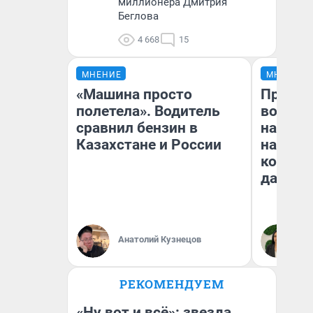
миллионера Дмитрия
Беглова
4 668
15
МНЕНИЕ
МНЕНИЕ
«Машина просто
Продаш
полетела». Водитель
возьмут
сравнил бензин в
нам го
Казахстане и России
налого
коснет
даже р
Анатолий Кузнецов
Ан
РЕКОМЕНДУЕМ
«Ну вот и всё»: звезда