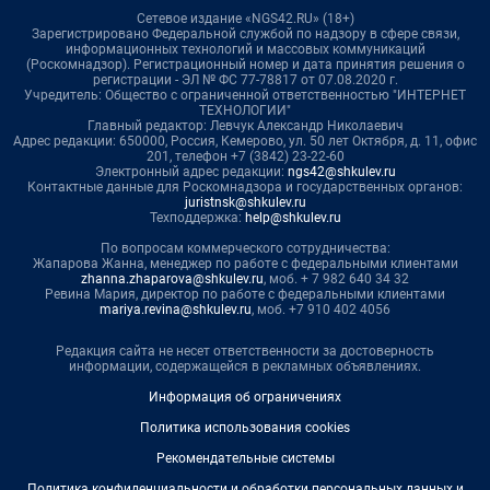
Сетевое издание «NGS42.RU» (18+)
Зарегистрировано Федеральной службой по надзору в сфере связи,
информационных технологий и массовых коммуникаций
(Роскомнадзор). Регистрационный номер и дата принятия решения о
регистрации - ЭЛ № ФС 77-78817 от 07.08.2020 г.
Учредитель: Общество с ограниченной ответственностью "ИНТЕРНЕТ
ТЕХНОЛОГИИ"
Главный редактор: Левчук Александр Николаевич
Адрес редакции: 650000, Россия, Кемерово, ул. 50 лет Октября, д. 11, офис
201, телефон +7 (3842) 23-22-60
Электронный адрес редакции:
ngs42@shkulev.ru
Контактные данные для Роскомнадзора и государственных органов:
juristnsk@shkulev.ru
Техподдержка:
help@shkulev.ru
По вопросам коммерческого сотрудничества:
Жапарова Жанна, менеджер по работе с федеральными клиентами
zhanna.zhaparova@shkulev.ru
, моб. + 7 982 640 34 32
Ревина Мария, директор по работе с федеральными клиентами
mariya.revina@shkulev.ru
, моб. +7 910 402 4056
Редакция сайта не несет ответственности за достоверность
информации, содержащейся в рекламных объявлениях.
Информация об ограничениях
Политика использования cookies
Рекомендательные системы
Политика конфиденциальности и обработки персональных данных и