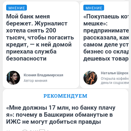
МНЕНИЕ
МНЕНИЕ
Мой банк меня
«Покупаешь кот
бережет. Журналист
мешке»:
хотела снять 200
предпринимате
тысяч, чтобы погасить
рассказала, как
кредит, — к ней домой
самом деле уст
приехала служба
бизнес со скла
безопасности
дешевых товар
Наталья Шорохо
Ксения Владимирская
Открыла кофейну
Автор мнения
деньги соцразви
РЕКОМЕНДУЕМ
«Мне должны 17 млн, но банку плачу
я»: почему в Башкирии обманутые в
ИЖС не могут добиться правды