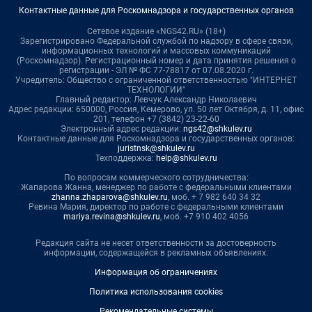
Контактные данные для Роскомнадзора и государственных органов
Сетевое издание «NGS42.RU» (18+)
Зарегистрировано Федеральной службой по надзору в сфере связи,
информационных технологий и массовых коммуникаций
(Роскомнадзор). Регистрационный номер и дата принятия решения о
регистрации - ЭЛ № ФС 77-78817 от 07.08.2020 г.
Учредитель: Общество с ограниченной ответственностью "ИНТЕРНЕТ
ТЕХНОЛОГИИ"
Главный редактор: Левчук Александр Николаевич
Адрес редакции: 650000, Россия, Кемерово, ул. 50 лет Октября, д. 11, офис
201, телефон +7 (3842) 23-22-60
Электронный адрес редакции:
ngs42@shkulev.ru
Контактные данные для Роскомнадзора и государственных органов:
juristnsk@shkulev.ru
Техподдержка:
help@shkulev.ru
По вопросам коммерческого сотрудничества:
Жапарова Жанна, менеджер по работе с федеральными клиентами
zhanna.zhaparova@shkulev.ru
, моб. + 7 982 640 34 32
Ревина Мария, директор по работе с федеральными клиентами
mariya.revina@shkulev.ru
, моб. +7 910 402 4056
Редакция сайта не несет ответственности за достоверность
информации, содержащейся в рекламных объявлениях.
Информация об ограничениях
Политика использования cookies
Рекомендательные системы