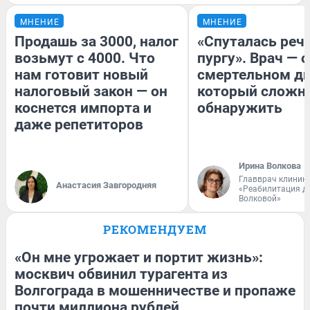
МНЕНИЕ
МНЕНИЕ
Продашь за 3000, налог
«Спуталась речь
возьмут с 4000. Что
пургу». Врач — о
нам готовит новый
смертельном ди
налоговый закон — он
который сложн
коснется импорта и
обнаружить
даже репетиторов
Ирина Волкова
Главврач клиник
Анастасия Завгородняя
«Реабилитация д
Волковой»
РЕКОМЕНДУЕМ
«Он мне угрожает и портит жизнь»:
москвич обвинил турагента из
Волгограда в мошенничестве и пропаже
почти миллиона рублей