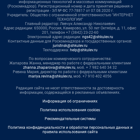
информационных технологий и массовых коммуникаций
(Роскомнадзор). Регистрационный номер и дата принятия решения о
регистрации - ЭЛ № ФС 77-78817 от 07.08.2020 г.
Учредитель: Общество с ограниченной ответственностью "ИНТЕРНЕТ
ТЕХНОЛОГИИ"
Главный редактор: Левчук Александр Николаевич
Адрес редакции: 650000, Россия, Кемерово, ул. 50 лет Октября, д. 11, офис
201, телефон +7 (3842) 23-22-60
Электронный адрес редакции:
ngs42@shkulev.ru
Контактные данные для Роскомнадзора и государственных органов:
juristnsk@shkulev.ru
Техподдержка:
help@shkulev.ru
По вопросам коммерческого сотрудничества:
Жапарова Жанна, менеджер по работе с федеральными клиентами
zhanna.zhaparova@shkulev.ru
, моб. + 7 982 640 34 32
Ревина Мария, директор по работе с федеральными клиентами
mariya.revina@shkulev.ru
, моб. +7 910 402 4056
Редакция сайта не несет ответственности за достоверность
информации, содержащейся в рекламных объявлениях.
Информация об ограничениях
Политика использования cookies
Рекомендательные системы
Политика конфиденциальности и обработки персональных данных и
правила использования сайта