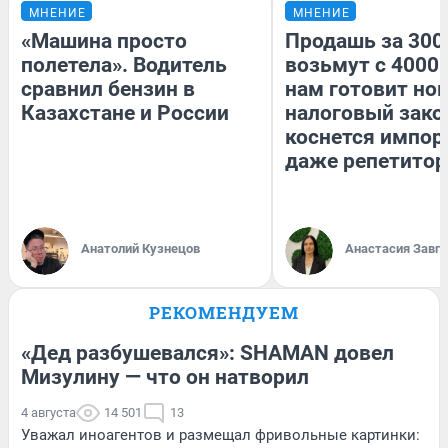
МНЕНИЕ
МНЕНИЕ
«Машина просто
Продашь за 3000
полетела». Водитель
возьмут с 4000.
сравнил бензин в
нам готовит но
Казахстане и России
налоговый зако
коснется импор
даже репетитор
Анатолий Кузнецов
Анастасия Завг
РЕКОМЕНДУЕМ
«Дед разбушевался»: SHAMAN довел
Мизулину — что он натворил
4 августа
14 501
13
Уважал иноагентов и размещал фривольные картинки: