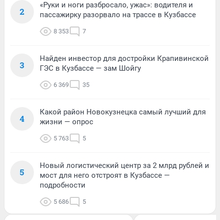
«Руки и ноги разбросало, ужас»: водителя и
2
пассажирку разорвало на трассе в Кузбассе
8 353
7
Найден инвестор для достройки Крапивинской
3
ГЭС в Кузбассе — зам Шойгу
6 369
35
Какой район Новокузнецка самый лучший для
4
жизни — опрос
5 763
5
Новый логистический центр за 2 млрд рублей и
5
мост для него отстроят в Кузбассе —
подробности
5 686
5