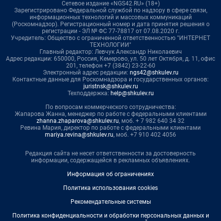
Сетевое издание «NGS42.RU» (18+)
Зарегистрировано Федеральной службой по надзору в сфере связи,
информационных технологий и массовых коммуникаций
(Роскомнадзор). Регистрационный номер и дата принятия решения о
регистрации - ЭЛ № ФС 77-78817 от 07.08.2020 г.
Учредитель: Общество с ограниченной ответственностью "ИНТЕРНЕТ
ТЕХНОЛОГИИ"
Главный редактор: Левчук Александр Николаевич
Адрес редакции: 650000, Россия, Кемерово, ул. 50 лет Октября, д. 11, офис
201, телефон +7 (3842) 23-22-60
Электронный адрес редакции:
ngs42@shkulev.ru
Контактные данные для Роскомнадзора и государственных органов:
juristnsk@shkulev.ru
Техподдержка:
help@shkulev.ru
По вопросам коммерческого сотрудничества:
Жапарова Жанна, менеджер по работе с федеральными клиентами
zhanna.zhaparova@shkulev.ru
, моб. + 7 982 640 34 32
Ревина Мария, директор по работе с федеральными клиентами
mariya.revina@shkulev.ru
, моб. +7 910 402 4056
Редакция сайта не несет ответственности за достоверность
информации, содержащейся в рекламных объявлениях.
Информация об ограничениях
Политика использования cookies
Рекомендательные системы
Политика конфиденциальности и обработки персональных данных и