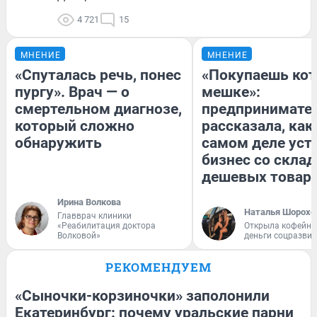
4 721
15
МНЕНИЕ
МНЕНИЕ
«Спуталась речь, понес
«Покупаешь кот
пургу». Врач — о
мешке»:
смертельном диагнозе,
предпринимате
который сложно
рассказала, как
обнаружить
самом деле уст
бизнес со скла
дешевых товар
Ирина Волкова
Наталья Шорохо
Главврач клиники
«Реабилитация доктора
Открыла кофейну
Волковой»
деньги соцразви
РЕКОМЕНДУЕМ
«Сыночки-корзиночки» заполонили
Екатеринбург: почему уральские парни