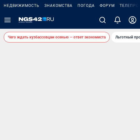
НЕДВИЖИМОСТЬ
ЗНАКОМСТВА
ПОГОДА
ФОРУМ
ТЕЛЕПРО
Чего ждать кузбассовцам осенью — ответ экономиста
Льготный про